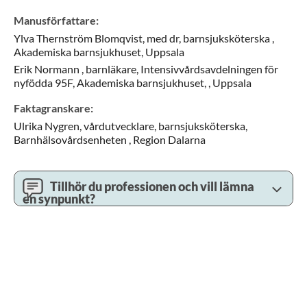
Manusförfattare
:
Ylva
Thernström Blomqvist,
med dr, barnsjuksköterska ,
Akademiska barnsjukhuset,
Uppsala
Erik
Normann ,
barnläkare,
Intensivvårdsavdelningen för
nyfödda 95F, Akademiska barnsjukhuset, ,
Uppsala
Faktagranskare
:
Ulrika
Nygren,
vårdutvecklare, barnsjuksköterska,
Barnhälsovårdsenheten ,
Region Dalarna
Tillhör du professionen och vill lämna
en synpunkt?