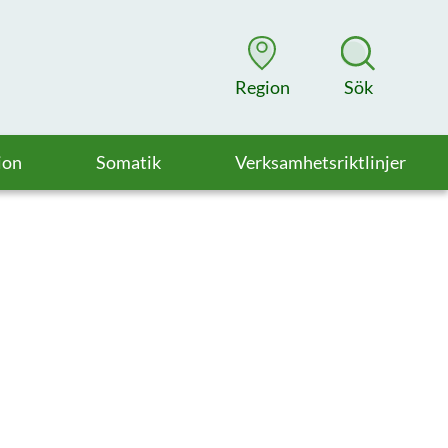
Region
Sök
ion
Somatik
Verksamhetsriktlinjer