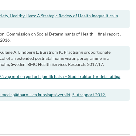
ety, Healthy Lives: A Strategic Review of
Health Inequalities in
on. Commission on Social Determinants of Health – final report .
 2016.
 Kulane A, Lindberg L, Burstrom K. Practising proportionate
ocol of an extended postnatal home visiting programme in a
kholm, Sweden. BMC Health Services Research. 2017;17.
 väg mot en god och jämlik hälsa – Stödstruktur för det statliga
er med spädbarn – en kunskapsöversikt, Slutrapport 2019.