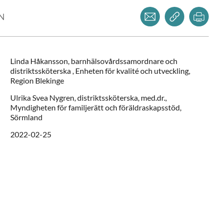
Dela via mejl
Kopiera l
Skr
LN
Linda
Håkansson,
barnhälsovårdssamordnare och
distriktssköterska ,
Enheten för kvalité och utveckling,
Region Blekinge
Ulrika Svea
Nygren,
distriktssköterska, med.dr.,
Myndigheten för familjerätt och föräldraskapsstöd,
Sörmland
2022-02-25