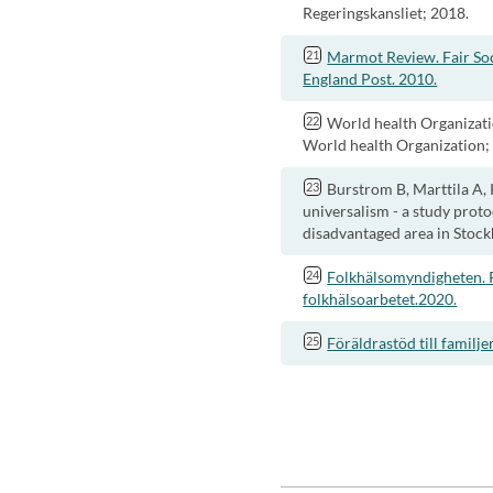
Regeringskansliet; 2018.
Marmot Review. Fair Soci
England Post. 2010.
World health Organizati
World health Organization;
Burstrom B, Marttila A,
universalism - a study prot
disadvantaged area in Stoc
Folkhälsomyndigheten. På
folkhälsoarbetet.2020.
Föräldrastöd till familj