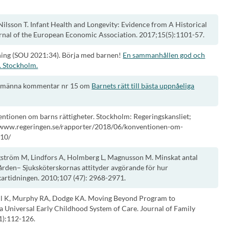
Nilsson T. Infant Health and Longevity: Evidence from A Historical
urnal of the European Economic Association. 2017;15(5):1101-57.
dning (SOU 2021:34). Börja med barnen!
En sammanhållen god och
. Stockholm.
llmänna kommentar nr 15 om
Barnets rätt till bästa uppnåeliga
entionen om barns rättigheter. Stockholm: Regeringskansliet;
//www.regeringen.se/rapporter/2018/06/konventionen-om-
010/
gström M, Lindfors A, Holmberg L, Magnusson M. Minskat antal
den– Sjuksköterskornas attityder avgörande för hur
kartidningen. 2010;107 (47): 2968-2971.
 K, Murphy RA, Dodge KA. Moving Beyond Program to
 Universal Early Childhood System of Care. Journal of Family
1):112-126.