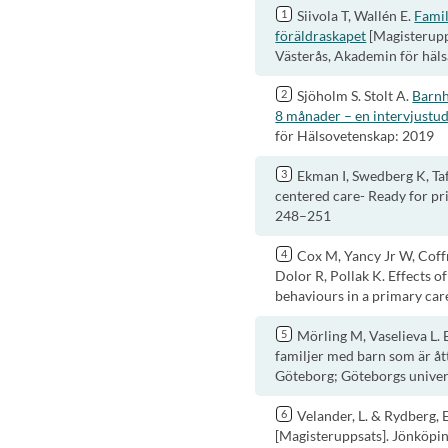
Siivola T, Wallén E.
Famil
föräldraskapet
[Magisterupp
Västerås, Akademin för häls
Sjöholm S. Stolt A.
Barnh
8 månader – en intervjustud
för Hälsovetenskap: 2019
Ekman I, Swedberg K, Taf
centered care- Ready for pr
248–251
Cox M, Yancy Jr W, Coff
Dolor R, Pollak K. Effects o
behaviours in a primary car
Mörling M, Vaselieva L.
familjer med barn som är åt
Göteborg; Göteborgs univer
Velander, L. & Rydberg,
[Magisteruppsats]. Jönköpi