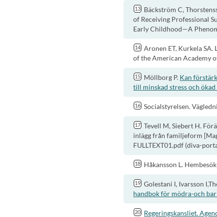
Bäckström C, Thorstenss
of Receiving Professional 
Early Childhood—A Phenomen
Aronen ET, Kurkela SA. 
of the American Academy of
Möllborg P.
Kan förstärk
till minskad stress och ökad
Socialstyrelsen. Vägledn
Tevell M, Siebert H. Fö
inlägg från familjeform [Ma
FULLTEXT01.pdf (diva-porta
Håkansson L. Hembesök-
Golestani I, Ivarsson I,
handbok för mödra-och bar
Regeringskansliet. Agend