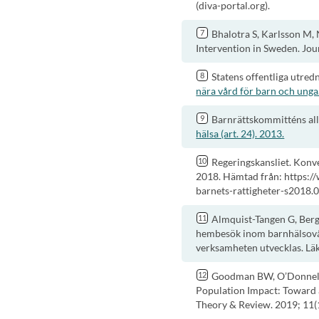
(diva-portal.org).
Bhalotra S, Karlsson M, 
Intervention in Sweden. Jo
Statens offentliga utre
nära vård för barn och unga
Barnrättskommitténs a
hälsa (art. 24). 2013.
Regeringskansliet. Konv
2018. Hämtad från: https:
barnets-rattigheter-s2018.
Almquist-Tangen G, Ber
hembesök inom barnhälsovår
verksamheten utvecklas. Lä
Goodman BW, O’Donnell
Population Impact: Toward a
Theory & Review. 2019; 11(