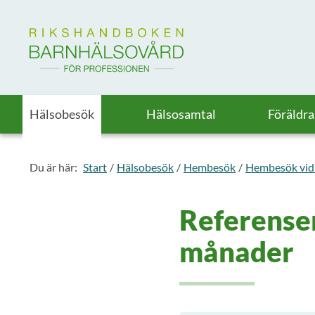
Till startsidan för Rikshandboken i barnhälsovård
Hälsobesök
Hälsosamtal
Föräldr
Du är här:
Start
Hälsobesök
Hembesök
Hembesök vid
Referenser
månader