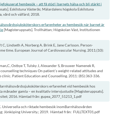
jefokuserat hembesök – att få stöd i barnets hälsa och bli stärkt i
sats]. Eskilstuna Västerås; Mälardalens högskola Eskilstuna
a, vård och välfärd; 2018.
älsovårdssjuksköterskors erfarenheter av hembesök när barnet är
ie
[Magisteruppsats]. Trollhättan; Högskolan Väst, Institutionen
t C, Lindseth A, Norberg A. Brink E, Jane Carlsson. Person-
ime time. European Journal of Cardiovascular Nursing. 2011;(10):
man,C, Ostbye T, Tulsky J, Alexander S, Brouwer Namenek R,
f counselling techniques On patient´s weight-related attitudes and
e clinic. Patient Education and Counselling. 2011: (85):363-336.
 Barnhälsovårdssjuksköterskors erfarenhet vid hembesök hos
ta månader gamla – en kvalitativ intervjustudie [Magisteruppsats].
sitet; 2016. Hämtad från: gupea_2077_51213_1.pdf
 E. Universella och riktade hembesök inomBarnhälsovården
ng; Jönköping University.; 2019. Hämtad från: FULLTEXT01.pdf