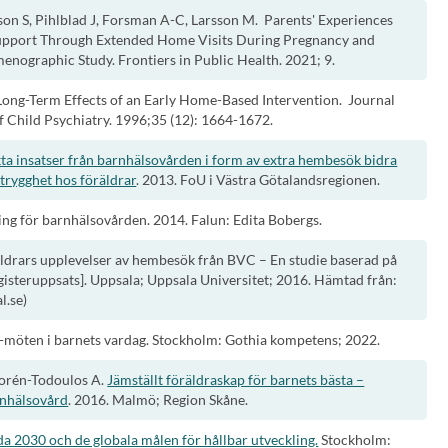
on S, Pihlblad J, Forsman A-C, Larsson M. Parents' Experiences
Support Through Extended Home Visits During Pregnancy and
ographic Study. Frontiers in Public Health. 2021; 9.
Long-Term Effects of an Early Home-Based Intervention. Journal
 Child Psychiatry. 1996;35 (12): 1664-1672.
ta insatser från barnhälsovården i form av extra hembesök bidra
 trygghet hos föräldrar
. 2013. FoU i Västra Götalandsregionen.
ing för barnhälsovården. 2014. Falun: Edita Bobergs.
räldrars upplevelser av hembesök från BVC – En studie baserad på
gisteruppsats]. Uppsala; Uppsala Universitet; 2016. Hämtad från:
l.se)
möten i barnets vardag. Stockholm: Gothia kompetens; 2022.
Thorén-Todoulos A.
Jämställt föräldraskap för barnets bästa –
nhälsovård
. 2016. Malmö; Region Skåne.
a 2030 och de globala målen för hållbar utveckling.
Stockholm: