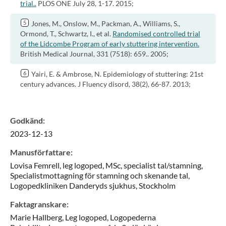
trial..
PLOS ONE July 28, 1-17. 2015;
Jones, M., Onslow, M., Packman, A., Williams, S.,
Ormond, T., Schwartz, I., et al.
Randomised controlled trial
of the Lidcombe Program of early stuttering intervention.
British Medical Journal, 331 (7518): 659.. 2005;
Yairi, E. & Ambrose, N. Epidemiology of stuttering: 21st
century advances. J Fluency disord, 38(2), 66-87. 2013;
Godkänd
:
2023-12-13
Manusförfattare
:
Lovisa
Femrell,
leg logoped, MSc, specialist tal/stamning,
Specialistmottagning för stamning och skenande tal,
Logopedkliniken Danderyds sjukhus,
Stockholm
Faktagranskare
:
Marie
Hallberg,
Leg logoped,
Logopederna