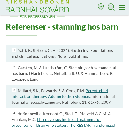
Till startsidan för Rikshandboken i barnhälsovård
M
Referenser - stamning hos barn
Yairi, E., & Seery, C. H. (2021). Stuttering: Foundations
and clinical applications. Plural publishing.
Garsten, M. & Lundström, C. Stamning och skenande tal
hos barn. I Hartelius, L., Nettelbladt, U. & Hammarberg, B.
Logopedi. Lund:
Millard, S.K., Edwards, S. & Cook, F.M.
Parent-child
interaction therapy: Adding to the evidence..
International
Journal of Speech-Language Pathology, 11, 61-76.. 2009;
de Sonneville-Koedoot C., Stolk E., Rietveld A.C.M. &
Franken, M.C.
Direct versus indirect treatment for
preschool children who stutter: The RESTART randomized