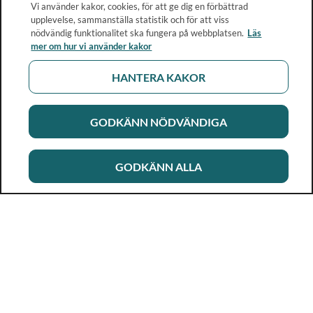
Vi använder kakor, cookies, för att ge dig en förbättrad
upplevelse, sammanställa statistik och för att viss
nödvändig funktionalitet ska fungera på webbplatsen.
Läs
mer om hur vi använder kakor
HANTERA KAKOR
GODKÄNN NÖDVÄNDIGA
GODKÄNN ALLA
Rikshandboken i barnhälsovård
Ett metod- och kunskapsstöd för dig som arbetar i
barnhälsovården. Allt innehåll är framtaget i samarbete