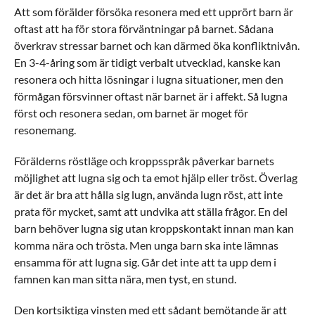
Att som förälder försöka resonera med ett upprört barn är
oftast att ha för stora förväntningar på barnet. Sådana
överkrav stressar barnet och kan därmed öka konfliktnivån.
En 3-4-åring som är tidigt verbalt utvecklad, kanske kan
resonera och hitta lösningar i lugna situationer, men den
förmågan försvinner oftast när barnet är i affekt. Så lugna
först och resonera sedan, om barnet är moget för
resonemang.
Förälderns röstläge och kroppsspråk påverkar barnets
möjlighet att lugna sig och ta emot hjälp eller tröst. Överlag
är det är bra att hålla sig lugn, använda lugn röst, att inte
prata för mycket, samt att undvika att ställa frågor. En del
barn behöver lugna sig utan kroppskontakt innan man kan
komma nära och trösta. Men unga barn ska inte lämnas
ensamma för att lugna sig. Går det inte att ta upp dem i
famnen kan man sitta nära, men tyst, en stund.
Den kortsiktiga vinsten med ett sådant bemötande är att