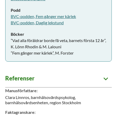
Podd
BVC-podden, Fem gånger mer kärlek
BVC-podden, Daglig lekstund
Böcker
”Vad alla föräldrar borde få veta, barnets första 12 år”,
K. Lönn Rhodin & M. Lalouni
”Fem gånger mer kärlek”, M. Forster
Referenser
Manusförfattare
:
Clara
Linnros,
barnhälsovårdspsykolog,
barnhälsovårdsenheten,
region Stockholm
Faktagranskare
: