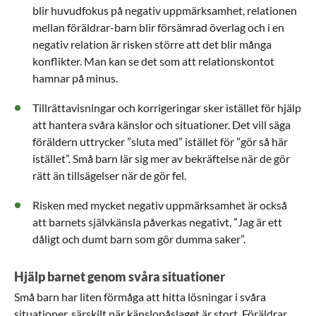
blir huvudfokus på negativ uppmärksamhet, relationen
mellan föräldrar-barn blir försämrad överlag och i en
negativ relation är risken större att det blir många
konflikter. Man kan se det som att relationskontot
hamnar på minus.
Tillrättavisningar och korrigeringar sker istället för hjälp
att hantera svåra känslor och situationer. Det vill säga
föräldern uttrycker ”sluta med” istället för ”gör så här
istället”. Små barn lär sig mer av bekräftelse när de gör
rätt än tillsägelser när de gör fel.
Risken med mycket negativ uppmärksamhet är också
att barnets självkänsla påverkas negativt, ”Jag är ett
dåligt och dumt barn som gör dumma saker”.
Hjälp barnet genom svåra situationer
Små barn har liten förmåga att hitta lösningar i svåra
situationer, särskilt när känslopåslaget är stort. Föräldrar