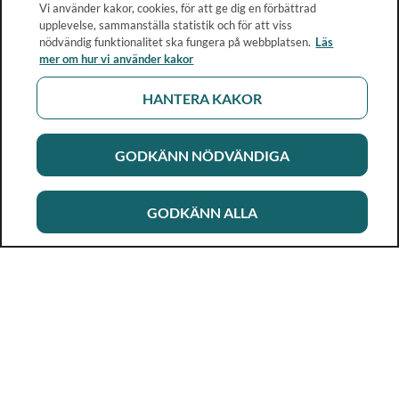
Vi använder kakor, cookies, för att ge dig en förbättrad
upplevelse, sammanställa statistik och för att viss
nödvändig funktionalitet ska fungera på webbplatsen.
Läs
mer om hur vi använder kakor
HANTERA KAKOR
GODKÄNN NÖDVÄNDIGA
GODKÄNN ALLA
Rikshandboken i barnhälsovård
Ett metod- och kunskapsstöd för dig som arbetar i
barnhälsovården. Allt innehåll är framtaget i samarbete