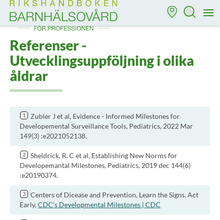
Till startsidan för Rikshandboken i barnhälsovård
M
Referenser -
Utvecklingsuppföljning i olika
åldrar
Zubler J et al, Evidence - Informed Milestones for
Developemental Surveillance Tools, Pediatrics, 2022 Mar
149(3) :e2021052138.
Sheldrick, R, C et al, Establishing New Norms for
Developemantal Milestones, Pediatrics, 2019 dec 144(6)
:e20190374.
Centers of Dicease and Prevention, Learn the Signs. Act
Early,
CDC’s Developmental Milestones | CDC