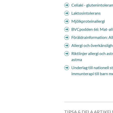
Celiaki - glutenintolera
Kronoberg
Visa tillägg
Välj en region för att visa til
Laktosintolerans
Mjölkproteinallergi
BVCpodden 66: Mat-allerg
Föräldrainformation: Al
Allergi och överkänslig
Riktlinjer allergi och a
astma
Underlag till nationell s
immunterapi till barn me
TIPSA & DELA ARTIKE