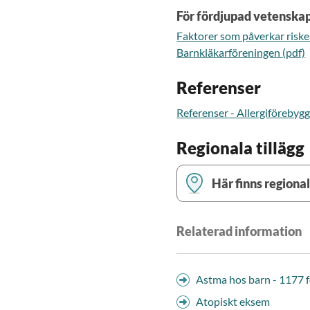
För fördjupad vetenska
Faktorer som påverkar riske
Barnkläkarföreningen (pdf)
Referenser
Referenser - Allergiförebyg
Regionala tillägg
Här finns regional
Relaterad information
Blekinge
Gotland
Astma hos barn - 1177 
Gävleborg
Atopiskt eksem
Jönköpings län