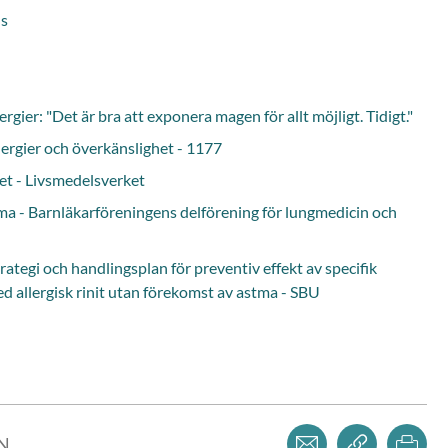
ns
Uppsala län
Örebro län
lägg
ier: "Det är bra att exponera magen för allt möjligt. Tidigt."
lergier och överkänslighet - 1177
het - Livsmedelsverket
stma - Barnläkarföreningens delförening för lungmedicin och
trategi och handlingsplan för preventiv effekt av specifik
d allergisk rinit utan förekomst av astma - SBU
Dela via mejl
Kopiera l
Skr
LN