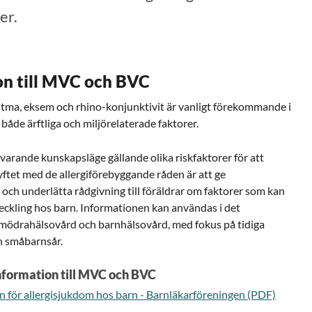
er.
on till MVC och BVC
tma, eksem och rhino-konjunktivit är vanligt förekommande i
åde ärftliga och miljörelaterade faktorer.
varande kunskapsläge gällande olika riskfaktorer för att
yftet med de allergiförebyggande råden är att ge
och underlätta rådgivning till föräldrar om faktorer som kan
veckling hos barn. Informationen kan användas i det
mödrahälsovård och barnhälsovård, med fokus på tidiga
ch småbarnsår.
formation till MVC och BVC
n för allergisjukdom hos barn - Barnläkarföreningen (PDF)