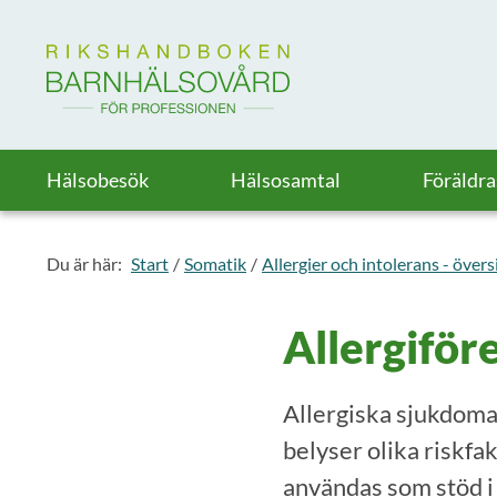
Till startsidan för Rikshandboken i barnhälsovård
Hälsobesök
Hälsosamtal
Föräldr
Du är här:
Start
Somatik
Allergier och intolerans - övers
Allergifö
Allergiska sjukdoma
belyser olika riskfak
användas som stöd i