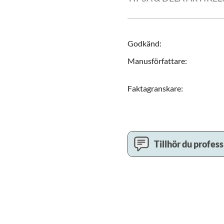
Godkänd
:
Manusförfattare
:
Faktagranskare
:
Tillhör du profes