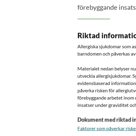
förebyggande insats
Riktad informati
Allergiska sjukdomar som as
barndomen och påverkas av b
Materialet nedan belyser nu
utveckla allergisjukdomar. S
evidensbaserad information 
påverka risken för allergiut
förebyggande arbetet inom 
insatser under graviditet o
Dokument med riktad in
Faktorer som påverkar riske