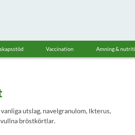
askapsstöd
Vaccination
Amning & nutrit
t
vanliga utslag, navelgranulom, Ikterus,
ullna bröstkörtlar.