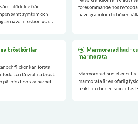
ård, blödning från
förekommande hos nyfödda.
mpen samt symtom och
navelgranulom behöver håll
g av navelinfektion och
och självläker ofta. Ibland k
ng.
ytterligare behandling behö
lna bröstkörtlar
Marmorerad hud - cu
marmorata
ar och flickor kan första
Marmorerad hud eller cutis
r födelsen få svullna bröst.
marmorata är en ofarlig fysi
n på infektion ska barnet
reaktion i huden som oftast 
barnläkare.
spädbarn. Om tillståndet är
kvarstående ska remiss skriva
läkare.