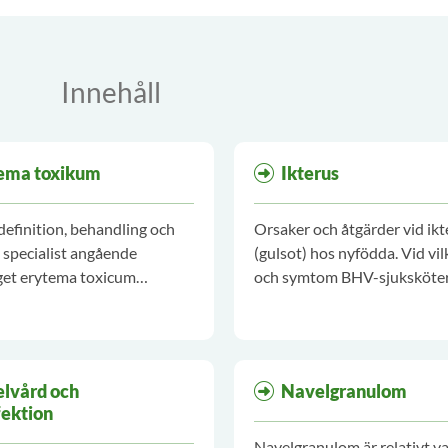
Innehåll
ema toxikum
Ikterus
efinition, behandling och
Orsaker och åtgärder vid ikt
l specialist angående
(gulsot) hos nyfödda. Vid vil
get erytema toxicum
och symtom BHV-sjuksköte
um.
behöver hänvisa till annan
bedömning och provtagning
lvård och
Navelgranulom
fektion
Navelgranulom är relativt va