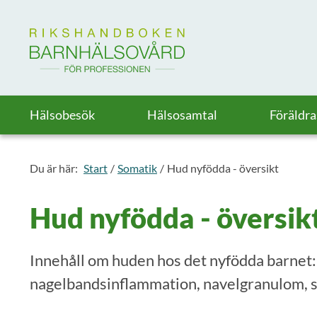
Till startsidan för Rikshandboken i barnhälsovård
Hälsobesök
Hälsosamtal
Föräldr
Du är här:
Start
Somatik
Hud nyfödda - översikt
Hud nyfödda - översik
Innehåll om huden hos det nyfödda barnet: 
nagelbandsinflammation, navelgranulom, sv