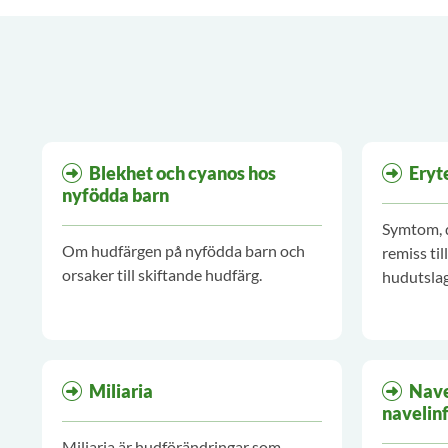
Blekhet och cyanos hos
Eryt
nyfödda barn
Symtom, d
Om hudfärgen på nyfödda barn och
remiss til
orsaker till skiftande hudfärg.
hudutsla
neonator
Miliaria
Nave
navelin
Miliaria är hudförändringar som