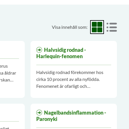
Visa innehåll som:
Visa som rutnät
Visa som
Halvsidig rodnad -
Harlequin-fenomen
erus
Halvsidig rodnad förekommer hos
ka åldrar
cirka 10 procent av alla nyfödda.
rskan
Fenomenet är ofarligt och
övergående.
.
Nagelbandsinflammation -
Paronyki
nligt