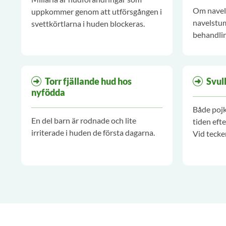
Om navelv
uppkommer genom att utförsgången i
navelstu
svettkörtlarna i huden blockeras.
behandlin
remitteri
Torr fjällande hud hos
Svul
nyfödda
Både pojk
En del barn är rodnade och lite
tiden efte
irriterade i huden de första dagarna.
Vid tecke
akut till 