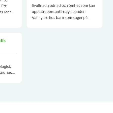
Svullnad, rodnad och ömhet som kan
 Ett
uppstå spontant i nagelbanden.
as rent
Vanligare hos barn som suger på
an
tummen.
vas.
tis
ologisk
ses hos
s till