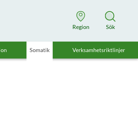
Region
Sök
ion
Somatik
Verksamhetsriktlinjer