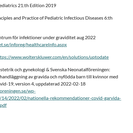
ediatrics 21:th Edition 2019
nciples and Practice of Pediatric Infectious Diseases 6:th
trum för infektioner under graviditet aug 2022
t.se/infpreg/healthcareInfo.aspx
ttps://www.wolterskluwer.com/en/solutions/uptodate
bstetrik och gynekologi & Svenska Neonatalföreningen:
ndläggning av gravida och nyfödda barn till kvinnor med
ovid-19, version 4, uppdaterad 2022-02-18
foreningen.se/wp-
s/14/2022/02/nationella-rekommendationer-covid-garvida-
pdf