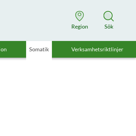
Region
Sök
ion
Somatik
Verksamhetsriktlinjer