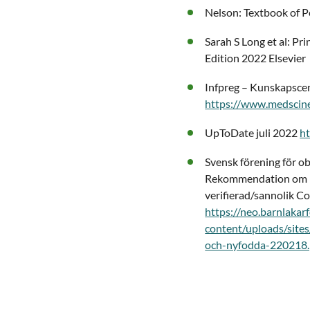
Nelson: Textbook of P
Sarah S Long et al: Pri
Edition 2022 Elsevier
Infpreg – Kunskapscen
https://www.medscine
UpToDate juli 2022
h
Svensk förening för o
Rekommendation om ha
verifierad/sannolik C
https://neo.barnlakar
content/uploads/site
och-nyfodda-220218.