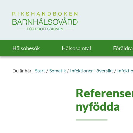
Till startsidan för Rikshandboken i barnhälsovård
Hälsobesök
Hälsosamtal
Föräldr
Du är här:
Start
Somatik
Infektioner - översikt
Infekti
Referenser
nyfödda