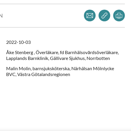
Dela via mejl
Kopiera l
Skr
LN
2022-10-03
Åke
Stenberg ,
Överläkare, fd Barnhälsovårdsöverläkare,
Lapplands Barnklinik, Gällivare Sjukhus,
Norrbotten
Malin
Molin,
barnsjuksköterska,
Närhälsan Mölnlycke
BVC,
Västra Götalandsregionen