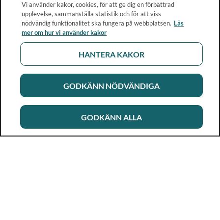
Vi använder kakor, cookies, för att ge dig en förbättrad
upplevelse, sammanställa statistik och för att viss
nödvändig funktionalitet ska fungera på webbplatsen.
Läs
mer om hur vi använder kakor
HANTERA KAKOR
GODKÄNN NÖDVÄNDIGA
GODKÄNN ALLA
Rikshandboken i barnhälsovård
Ett metod- och kunskapsstöd för dig som arbetar i
barnhälsovården. Allt innehåll är framtaget i samarbete