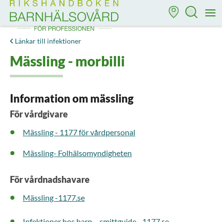
Till startsidan för Rikshandboken i barnhälsovård
M
Länkar till infektioner
Mässling - morbilli
Information om mässling
För vårdgivare
Mässling - 1177 för vårdpersonal
Mässling- Folhälsomyndigheten
För vårdnadshavare
Mässling -1177.se
Infektioner hos barn – smittguide - 1177.se