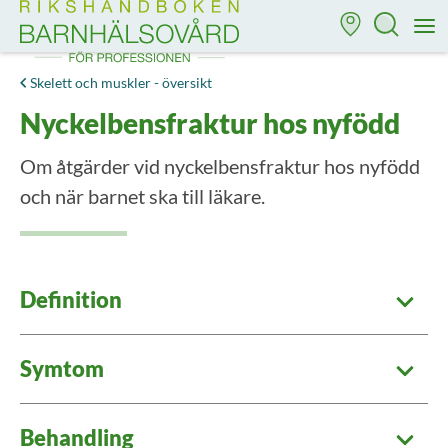
Till startsidan för Rikshandboken i barnhälsovård
M
Skelett och muskler - översikt
Nyckelbensfraktur hos nyfödd
Om åtgärder vid nyckelbensfraktur hos nyfödd
och när barnet ska till läkare.
Definition
Symtom
Behandling