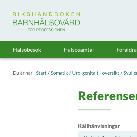
Till startsidan för Rikshandboken i barnhälsovård
Hälsobesök
Hälsosamtal
Föräldr
Du är här:
Start
Somatik
Uro-genitalt - översikt
Svulle
Referenser
Källhänvisningar