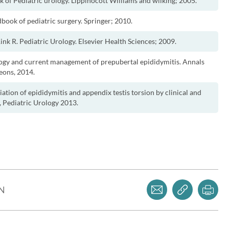
 of Pediatric urology. Lippinocott Williams and wilking; 2005.
ook of pediatric surgery. Springer; 2010.
nk R. Pediatric Urology. Elsevier Health Sciences; 2009.
ology and current management of prepubertal epididymitis. Annals
geons, 2014.
iation of epididymitis and appendix testis torsion by clinical and
, Pediatric Urology 2013.
Dela via mejl
Kopiera l
Skr
LN