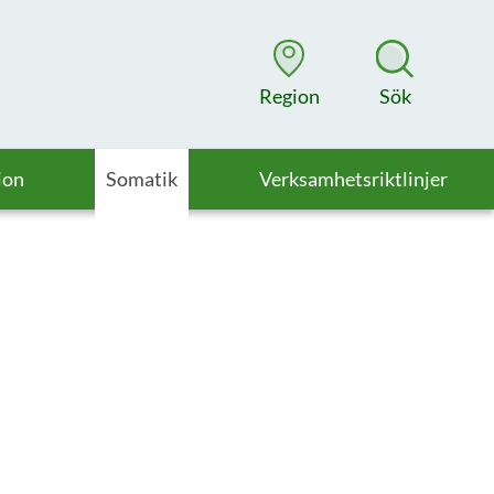
Region
Sök
ion
Somatik
Verksamhetsriktlinjer