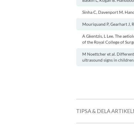
Baskin L, Kogan B. Handbook
Sinha C, Davenport M. Handb
Mouriquand P, Gearhart J, Ri
A Gkentzis, L Lee. The aeti
of the Royal College of Sur
M Noettcher et al. Different
ultrasound signs in children
TIPSA & DELA ARTIKE