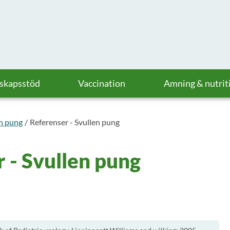
askapsstöd
Vaccination
Amning & nutrit
n pung
Referenser - Svullen pung
 - Svullen pung