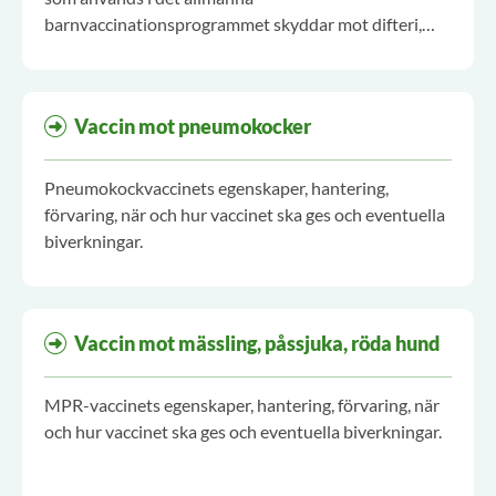
barnvaccinationsprogrammet skyddar mot difteri,
stelkramp, kikhosta, polio. Det sexvalenta vaccinet
skyddar dessutom även mot Haemophilus influenzae
typ b och Hepatit B.
Vaccin mot pneumokocker
Pneumokockvaccinets egenskaper, hantering,
förvaring, när och hur vaccinet ska ges och eventuella
biverkningar.
Vaccin mot mässling, påssjuka, röda hund
MPR-vaccinets egenskaper, hantering, förvaring, när
och hur vaccinet ska ges och eventuella biverkningar.