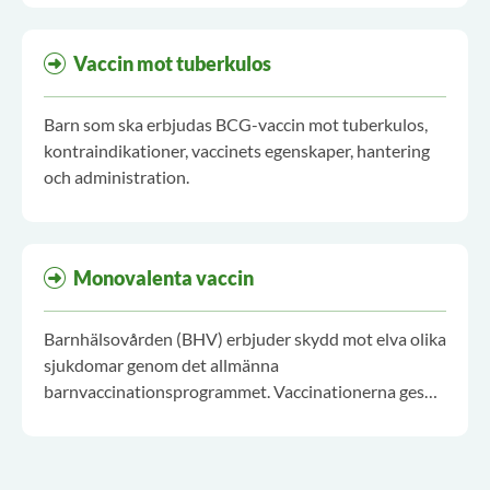
Vaccin mot tuberkulos
Barn som ska erbjudas BCG-vaccin mot tuberkulos,
kontraindikationer, vaccinets egenskaper, hantering
och administration.
Monovalenta vaccin
Barnhälsovården (BHV) erbjuder skydd mot elva olika
sjukdomar genom det allmänna
barnvaccinationsprogrammet. Vaccinationerna ges
främst som kombinationsvaccin, men vid särskilda
behov kan monovalenta (enskilda) vaccin användas.