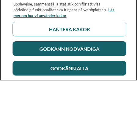
upplevelse, sammanställa statistik och för att viss
nödvändig funktionalitet ska fungera på webbplatsen.
Läs
mer om hur vi använder kakor
HANTERA KAKOR
GODKÄNN NÖDVÄNDIGA
GODKÄNN ALLA
Rikshandboken i barnhälsovård
Ett metod- och kunskapsstöd för dig som arbetar i
barnhälsovården. Allt innehåll är framtaget i samarbete
med professionen.