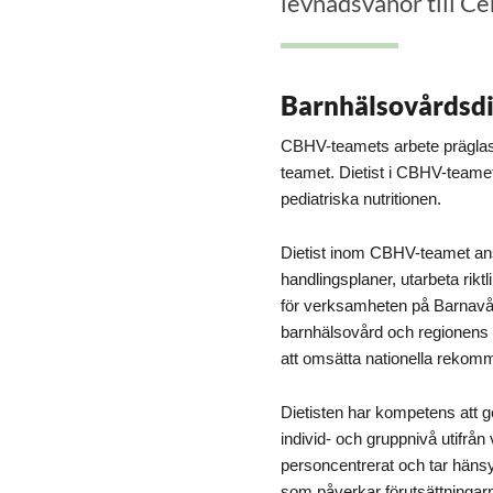
levnadsvanor till C
Barnhälsovårdsd
CBHV-teamets arbete präglas 
teamet. Dietist i CBHV-teamet
pediatriska nutritionen.
Dietist inom CBHV-teamet ansva
handlingsplaner, utarbeta riktl
för verksamheten på Barnavår
barnhälsovård och regionens b
att omsätta nationella rekommen
Dietisten har kompetens att 
individ- och gruppnivå utifrå
personcentrerat och tar hänsyn
som påverkar förutsättningarna