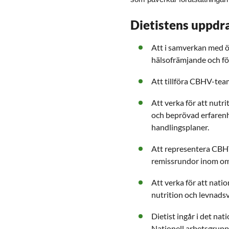
Dietistens uppdr
Att i samverkan med ö
hälsofrämjande och f
Att tillföra CBHV-tea
Att verka för att nut
och beprövad erfarenh
handlingsplaner.
Att representera CBHV
remissrundor inom om
Att verka för att natio
nutrition och levnadsv
Dietist ingår i det na
Nationell arbetsgrup