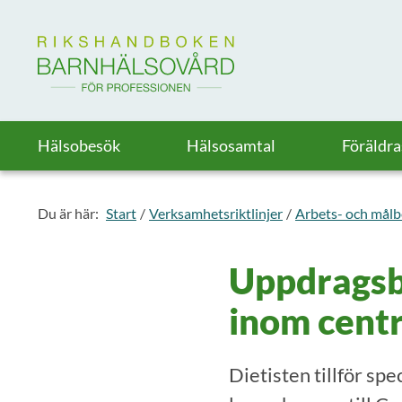
Till startsidan för Rikshandboken i barnhälsovård
Hälsobesök
Hälsosamtal
Föräldr
Du är här:
Start
Verksamhetsriktlinjer
Arbets- och målb
Uppdragsbe
inom cent
Dietisten tillför sp