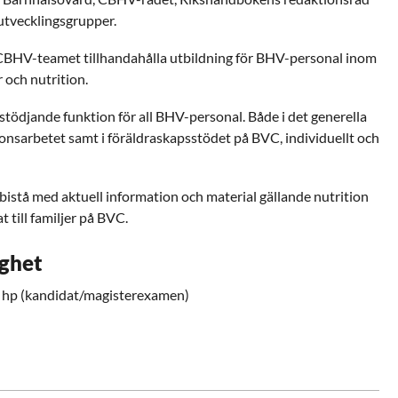
 utvecklingsgrupper.
CBHV-teamet tillhandahålla utbildning för BHV-personal inom
och nutrition.
tödjande funktion för all BHV-personal. Både i det generella
ionsarbetet samt i föräldraskapsstödet på BVC, individuellt och
 bistå med aktuell information och material gällande nutrition
 till familjer på BVC.
ighet
0 hp (kandidat/magisterexamen)