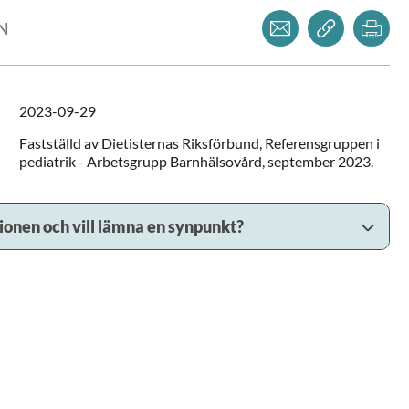
Dela via mejl
Kopiera l
Skr
LN
2023-09-29
Fastställd av Dietisternas Riksförbund, Referensgruppen i
pediatrik - Arbetsgrupp Barnhälsovård, september 2023.
sionen och vill lämna en synpunkt?