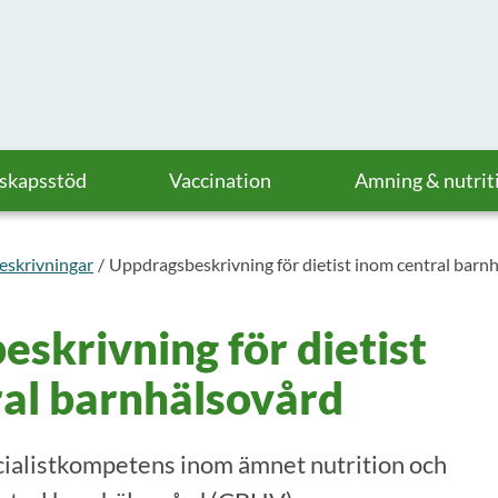
askapsstöd
Vaccination
Amning & nutrit
eskrivningar
Uppdragsbeskrivning för dietist inom central barn
skrivning för dietist
ral barnhälsovård
ecialistkompetens inom ämnet nutrition och