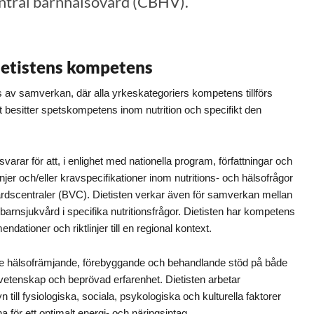
entral barnhälsovård (CBHV).
ietistens kompetens
av samverkan, där alla yrkeskategoriers kompetens tillförs
 besitter spetskompetens inom nutrition och specifikt den
rar för att, i enlighet med nationella program, författningar och
injer och/eller kravspecifikationer inom nutritions- och hälsofrågor
dscentraler (BVC). Dietisten verkar även för samverkan mellan
arnsjukvård i specifika nutritionsfrågor. Dietisten har kompetens
dationer och riktlinjer till en regional kontext.
ge hälsofrämjande, förebyggande och behandlande stöd på både
n vetenskap och beprövad erfarenhet. Dietisten arbetar
 till fysiologiska, sociala, psykologiska och kulturella faktorer
 för ett optimalt energi- och näringsintag.