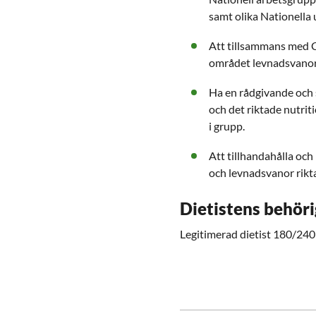
samt olika Nationella
Att tillsammans med 
området levnadsvanor 
Ha en rådgivande och s
och det riktade nutrit
i grupp.
Att tillhandahålla och
och levnadsvanor riktat
Dietistens behör
Legitimerad dietist 180/24