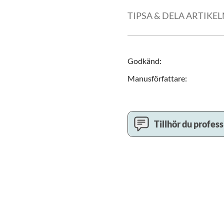
TIPSA & DELA ARTIKE
Godkänd
:
Manusförfattare
:
Tillhör du profes