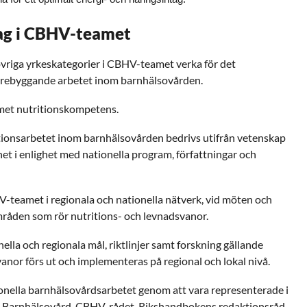
ag i CBHV-teamet
vriga yrkeskategorier i CBHV-teamet verka för det
örebyggande arbetet inom barnhälsovården.
met nutritionskompetens.
ritionsarbetet inom barnhälsovården bedrivs utifrån vetenskap
et i enlighet med nationella program, författningar och
-teamet i regionala och nationella nätverk, vid möten och
råden som rör nutritions- och levnadsvanor.
nella och regionala mål, riktlinjer samt forskning gällande
anor förs ut och implementeras på regional och lokal nivå.
tionella barnhälsovårdsarbetet genom att vara representerade i
p Barnhälsovård, CBHV-rådet, Rikshandbokens redaktionsråd