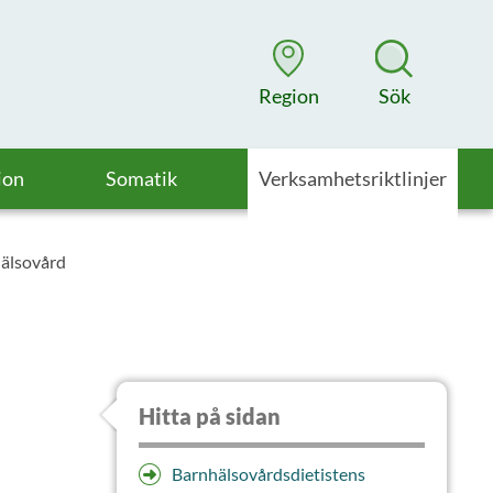
Region
Sök
ion
Somatik
Verksamhetsriktlinjer
hälsovård
Hitta på sidan
Barnhälsovårdsdietistens