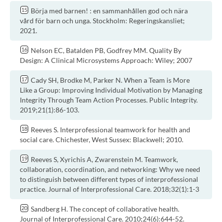
Börja med barnen! : en sammanhållen god och nära
vård för barn och unga. Stockholm: Regeringskansliet;
2021.
Nelson EC, Batalden PB, Godfrey MM. Quality By
Design: A Clinical Microsystems Approach: Wiley; 2007
Cady SH, Brodke M, Parker N. When a Team is More
Like a Group: Improving Individual Motivation by Managing
Integrity Through Team Action Processes. Public Integrity.
2019;21(1):86-103.
Reeves S. Interprofessional teamwork for health and
social care. Chichester, West Sussex: Blackwell; 2010.
Reeves S, Xyrichis A, Zwarenstein M. Teamwork,
collaboration, coordination, and networking: Why we need
to distinguish between different types of interprofessional
practice. Journal of Interprofessional Care. 2018;32(1):1-3
Sandberg H. The concept of collaborative health.
Journal of Interprofessional Care. 2010;24(6):644-52.