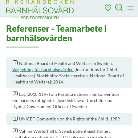
Till startsidan för Rikshandboken i barnhälsovård
M
Referenser - Teamarbete i
barnhälsovården
National Board of Health and Welfare in Sweden.
Vägledning för barnhälsovården
[Instructions for Child
Healthcare]. Stockholm: Socialstyrelsen [National Board of
Health and Welfare]; 2014.
Lag (2018:1197) om Förenta nationernas konvention
om barnets rättigheter [Swedish law of the childrens
rights], Gowernment Offices of Sweden
UNICEF. Convention on the Rights of the Child. 1989
Vahlne Westerhäll L. Svensk patientlagstiftning :
lärobok om patienters "rätt" i hälso- och sjukvården.