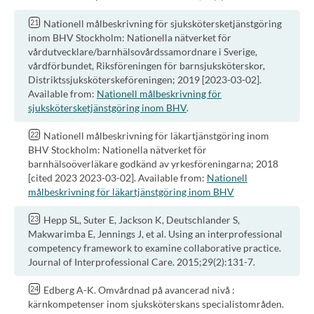
Nationell målbeskrivning för sjukskötersketjänstgöring
inom BHV Stockholm: Nationella nätverket för
vårdutvecklare/barnhälsovårdssamordnare i Sverige,
vårdförbundet, Riksföreningen för barnsjuksköterskor,
Distriktssjuksköterskeföreningen; 2019 [2023-03-02].
Available from:
Nationell målbeskrivning för
sjukskötersketjänstgöring inom BHV
.
Nationell målbeskrivning för läkartjänstgöring inom
BHV Stockholm: Nationella nätverket för
barnhälsoöverläkare godkänd av yrkesföreningarna; 2018
[cited 2023 2023-03-02]. Available from:
Nationell
målbeskrivning för läkartjänstgöring inom BHV
Hepp SL, Suter E, Jackson K, Deutschlander S,
Makwarimba E, Jennings J, et al. Using an interprofessional
competency framework to examine collaborative practice.
Journal of Interprofessional Care. 2015;29(2):131-7.
Edberg A-K. Omvårdnad på avancerad nivå :
kärnkompetenser inom sjuksköterskans specialistområden.