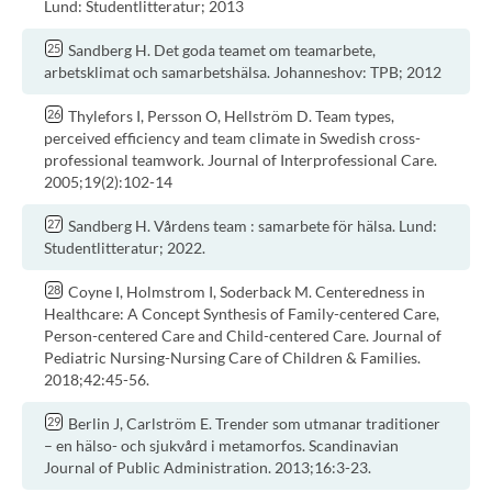
Lund: Studentlitteratur; 2013
Sandberg H. Det goda teamet om teamarbete,
arbetsklimat och samarbetshälsa. Johanneshov: TPB; 2012
Thylefors I, Persson O, Hellström D. Team types,
perceived efficiency and team climate in Swedish cross-
professional teamwork. Journal of Interprofessional Care.
2005;19(2):102-14
Sandberg H. Vårdens team : samarbete för hälsa. Lund:
Studentlitteratur; 2022.
Coyne I, Holmstrom I, Soderback M. Centeredness in
Healthcare: A Concept Synthesis of Family-centered Care,
Person-centered Care and Child-centered Care. Journal of
Pediatric Nursing-Nursing Care of Children & Families.
2018;42:45-56.
Berlin J, Carlström E. Trender som utmanar traditioner
– en hälso- och sjukvård i metamorfos. Scandinavian
Journal of Public Administration. 2013;16:3-23.