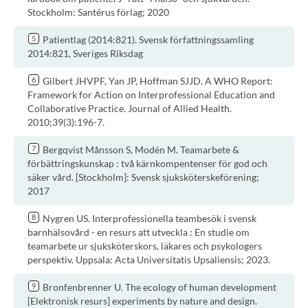
Stockholm: Santérus förlag; 2020
Patientlag (2014:821). Svensk författningssamling
2014:821, Sveriges Riksdag
Gilbert JHVPF, Yan JP, Hoffman SJJD. A WHO Report:
Framework for Action on Interprofessional Education and
Collaborative Practice. Journal of Allied Health.
2010;39(3):196-7.
Bergqvist Månsson S, Modén M. Teamarbete &
förbättringskunskap : två kärnkompentenser för god och
säker vård. [Stockholm]: Svensk sjuksköterskeförening;
2017
Nygren US. Interprofessionella teambesök i svensk
barnhälsovård - en resurs att utveckla : En studie om
teamarbete ur sjuksköterskors, läkares och psykologers
perspektiv. Uppsala: Acta Universitatis Upsaliensis; 2023.
Bronfenbrenner U. The ecology of human development
[Elektronisk resurs] experiments by nature and design.