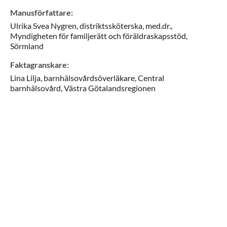
Manusförfattare
:
Ulrika Svea
Nygren,
distriktssköterska, med.dr.,
Myndigheten för familjerätt och föräldraskapsstöd,
Sörmland
Faktagranskare
:
Lina
Lilja,
barnhälsovårdsöverläkare,
Central
barnhälsovård,
Västra Götalandsregionen