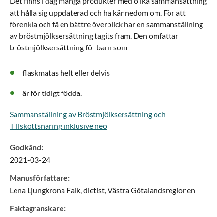
Det finns i dag många produkter med olika sammansättning
att hålla sig uppdaterad och ha kännedom om. För att
förenkla och få en bättre överblick har en sammanställning
av bröstmjölksersättning tagits fram. Den omfattar
bröstmjölksersättning för barn som
flaskmatas helt eller delvis
är för tidigt födda.
Sammanställning av Bröstmjölksersättning och
Tillskottsnäring inklusive neo
Godkänd
:
2021-03-24
Manusförfattare
:
Lena
Ljungkrona Falk,
dietist,
Västra Götalandsregionen
Faktagranskare
: