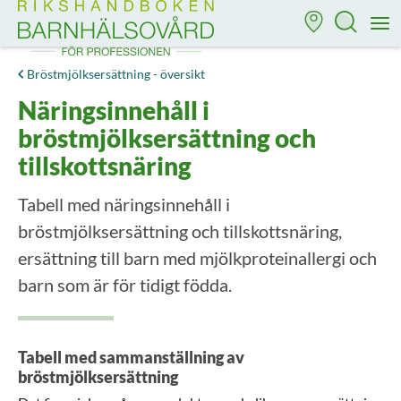
Till startsidan för Rikshandboken i barnhälsovård
M
Bröstmjölksersättning - översikt
Näringsinnehåll i
bröstmjölksersättning och
tillskottsnäring
Tabell med näringsinnehåll i
bröstmjölksersättning och tillskottsnäring,
ersättning till barn med mjölkproteinallergi och
barn som är för tidigt födda.
Tabell med sammanställning av
bröstmjölksersättning