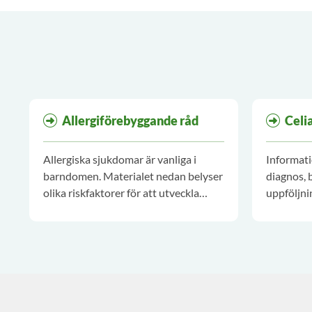
Allergiförebyggande råd
Celi
Allergiska sjukdomar är vanliga i
Informati
barndomen. Materialet nedan belyser
diagnos, 
olika riskfaktorer för att utveckla
uppföljni
allergi och kan användas som stöd i
barnhälsovårdens rådgivning och
förebyggande insatser.