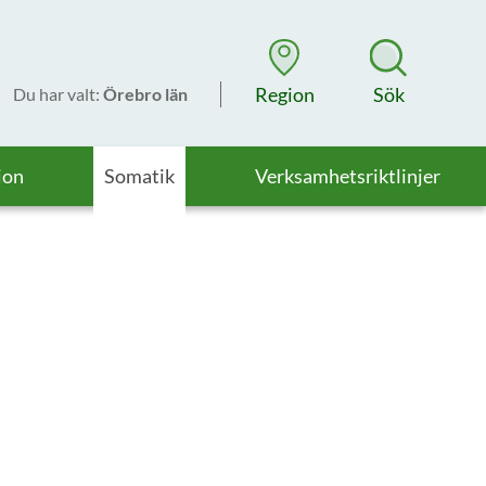
Region
Sök
Du har valt
:
Örebro län
ion
Somatik
Verksamhetsriktlinjer