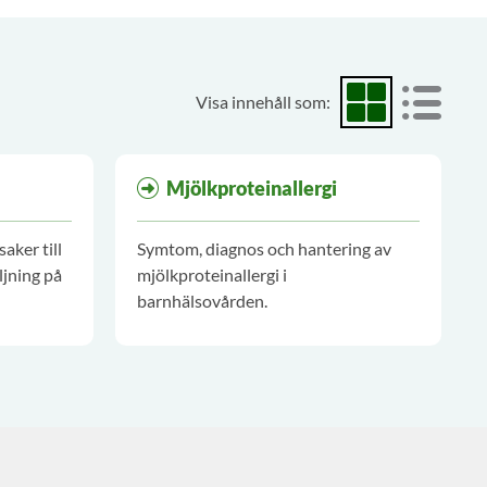
Visa innehåll som:
Visa som rutnät
Visa som
Mjölkproteinallergi
aker till
Symtom, diagnos och hantering av
ljning på
mjölkproteinallergi i
barnhälsovården.