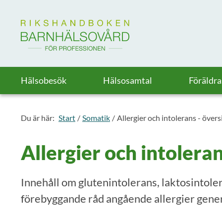
Till startsidan för Rikshandboken i barnhälsovård
Hälsobesök
Hälsosamtal
Föräldr
Du är här:
Start
Somatik
Allergier och intolerans - övers
Allergier och intoleran
Innehåll om glutenintolerans, laktosintole
förebyggande råd angående allergier gener