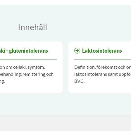
Innehåll
aki - glutenintolerans
Laktosintolerans
on om celiaki, symtom,
Definition, förekomst och ors
behandling, remittering och
laktosintolerans samt uppfö
ng.
BVC.