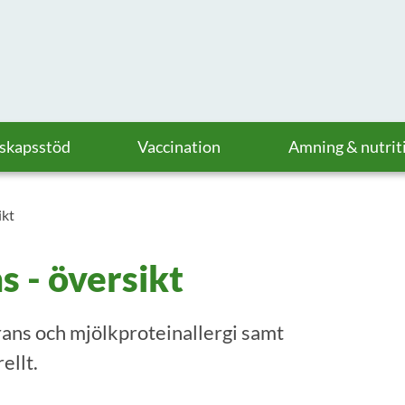
askapsstöd
Vaccination
Amning & nutrit
ikt
s - översikt
rans och mjölkproteinallergi samt
ellt.