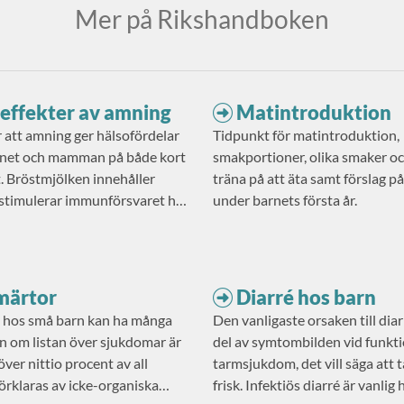
Mer på Rikshandboken
effekter av amning
Matintroduktion
r att amning ger hälsofördelar
Tidpunkt för matintroduktion,
rnet och mamman på både kort
smakportioner, olika smaker oc
t. Bröstmjölken innehåller
träna på att äta samt förslag p
timulerar immunförsvaret hos
under barnets första år.
inskar risken för infektioner.
märtor
Diarré hos barn
 hos små barn kan ha många
Den vanligaste orsaken till dia
n om listan över sjukdomar är
del av symtombilden vid funkti
över nittio procent av all
tarmsjukdom, det vill säga att 
örklaras av icke-organiska
frisk. Infektiös diarré är vanlig