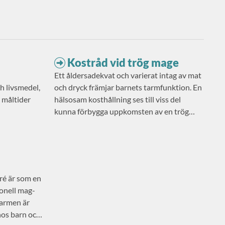
Kostråd vid trög mage
Ett åldersadekvat och varierat intag av mat
h livsmedel,
och dryck främjar barnets tarmfunktion. En
å måltider
hälsosam kosthållning ses till viss del
kunna förbygga uppkomsten av en trög
mage och bör ingå som ett komplement till
läkemedelsbehandling vid funktionell
förstoppning.
rré är som en
onell mag-
tarmen är
 hos barn och