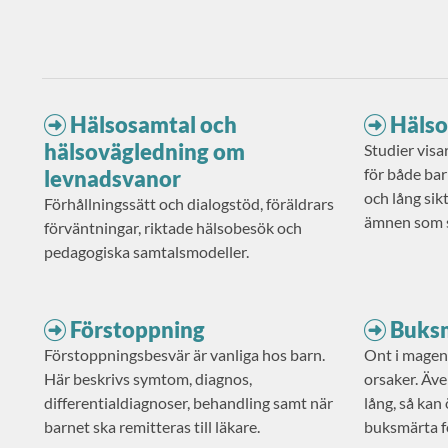
Hälsosamtal och
Hälso
hälsovägledning om
Studier visa
för både ba
levnadsvanor
och lång sik
Förhållningssätt och dialogstöd, föräldrars
ämnen som s
förväntningar, riktade hälsobesök och
barnet och m
pedagogiska samtalsmodeller.
Förstoppning
Buks
Förstoppningsbesvär är vanliga hos barn.
Ont i magen
Här beskrivs symtom, diagnos,
orsaker. Äve
differentialdiagnoser, behandling samt när
lång, så kan 
barnet ska remitteras till läkare.
buksmärta f