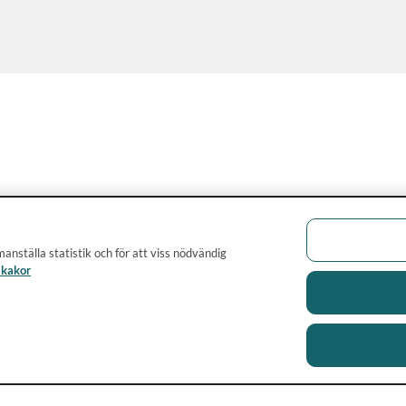
nästan alltid virusorsakad.
anställa statistik och för att viss nödvändig
 kakor