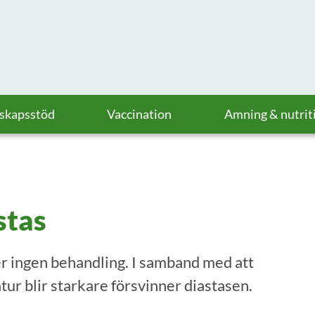
askapsstöd
Vaccination
Amning & nutrit
stas
r ingen behandling. I samband med att
ur blir starkare försvinner diastasen.