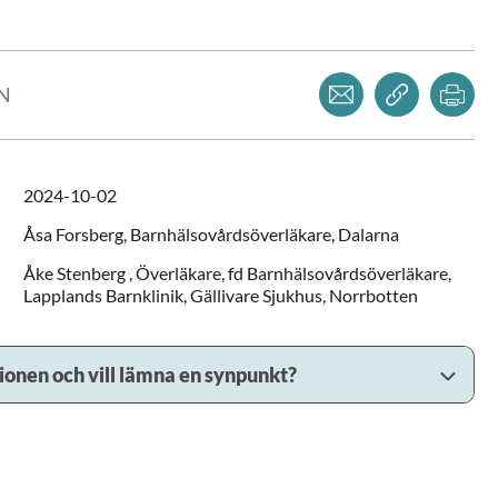
Dela via mejl
Kopiera l
Skr
LN
2024-10-02
Åsa
Forsberg,
Barnhälsovårdsöverläkare,
Dalarna
Åke
Stenberg ,
Överläkare, fd Barnhälsovårdsöverläkare,
Lapplands Barnklinik, Gällivare Sjukhus,
Norrbotten
sionen och vill lämna en synpunkt?