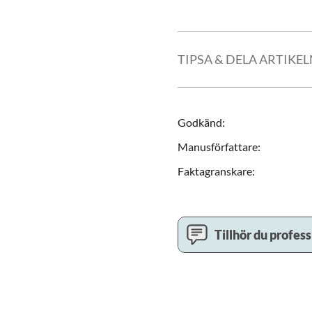
TIPSA & DELA ARTIKE
Godkänd
:
Manusförfattare
:
Faktagranskare
:
Tillhör du profes