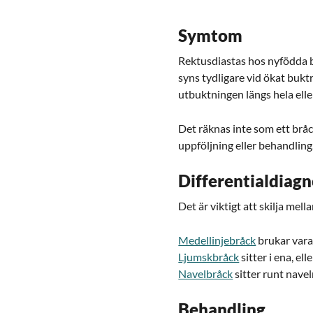
Symtom
Rektusdiastas hos nyfödda 
syns tydligare vid ökat buktr
utbuktningen längs hela elle
Det räknas inte som ett bråc
uppföljning eller behandling
Differentialdiag
Det är viktigt att skilja me
Medellinjebråck
brukar vara
Ljumskbråck
sitter i ena, el
Navelbråck
sitter runt nave
Behandling