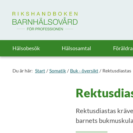
Till startsidan för Rikshandboken i barnhälsovård
Hälsobesök
Hälsosamtal
Föräldr
Du är här:
Start
Somatik
Buk - översikt
Rektusdiastas
Rektusdia
Rektusdiastas kräve
barnets bukmuskulat