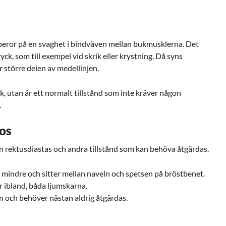
beror på en svaghet i bindväven mellan bukmusklerna. Det
yck, som till exempel vid skrik eller krystning. Då syns
r större delen av medellinjen.
k, utan är ett normalt tillstånd som inte kräver någon
.
nos
llan rektusdiastas och andra tillstånd som kan behöva åtgärdas.
 mindre och sitter mellan naveln och spetsen på bröstbenet.
ler ibland, båda ljumskarna.
ln och behöver nästan aldrig åtgärdas.