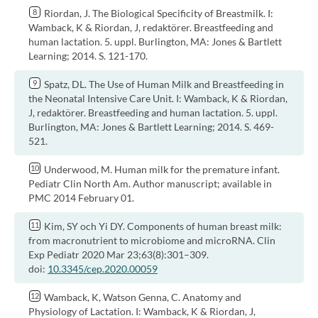
Riordan, J. The Biological Specificity of Breastmilk. I:
Wamback, K & Riordan, J, redaktörer. Breastfeeding and
human lactation. 5. uppl. Burlington, MA: Jones & Bartlett
Learning; 2014. S. 121-170.
Spatz, DL. The Use of Human Milk and Breastfeeding in
the Neonatal Intensive Care Unit. I: Wamback, K & Riordan,
J, redaktörer. Breastfeeding and human lactation. 5. uppl.
Burlington, MA: Jones & Bartlett Learning; 2014. S. 469-
521.
Underwood, M. Human milk for the premature infant.
Pediatr Clin North Am. Author manuscript; available in
PMC 2014 February 01.
Kim, SY och Yi DY. Components of human breast milk:
from macronutrient to microbiome and microRNA. Clin
Exp Pediatr 2020 Mar 23;63(8):301–309.
doi:
10.3345/cep.2020.00059
Wamback, K, Watson Genna, C. Anatomy and
Physiology of Lactation. I: Wamback, K & Riordan, J,