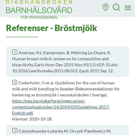
Till startsidan för Rikshandboken i barnhälsovård
M
Referenser - Bröstmjölk
Andreas, NJ, Kampmann, B, Mehring Le-Doare, K.
Human breast milk:A review on its composition and
bioacitivity. Early Hum Dev 2015 Nov;91(11):629-35.doi:
10.1016/j.earlhumdev.2015.08.013. Epub 2015 Sep 12.
Cederholm, U et al. Guidelines for the use of human
milk and milk handling in Sweden (Rekommendationer för
hantering av bröstmjölk i neonatalvården i Sverige).
https://neo.barnlakarforeningen.se/wp-
content/uploads/sites/14/2014/03/Guidelines-2017-
English.pdf.
Hämtad: 2020-10-18.
Czosnykowska-Łukacka M, Orczyk-Pawiłowicz M,