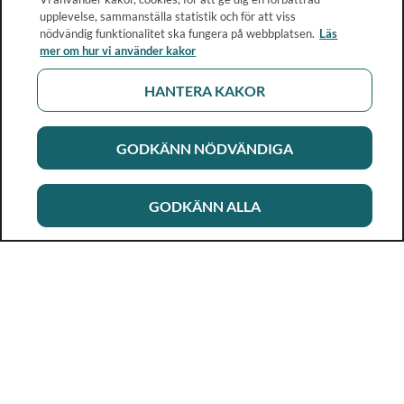
upplevelse, sammanställa statistik och för att viss
nödvändig funktionalitet ska fungera på webbplatsen.
Läs
mer om hur vi använder kakor
HANTERA KAKOR
GODKÄNN NÖDVÄNDIGA
GODKÄNN ALLA
Rikshandboken i barnhälsovård
Ett metod- och kunskapsstöd för dig som arbetar i
barnhälsovården. Allt innehåll är framtaget i samarbete
med professionen.