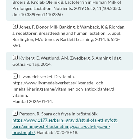
Broers B, Królak-Olejnik B. Lactoferrin in Human Milk of
Prolonged Lactation. Nutrients. 2019 Oct 2;11(10):2350.
doi: 10.3390/nu11102350
Jones, F. Donor Milk Banking. I: Wamback, K & Riordan,
J, redaktörer. Breastfeeding and human lactation. 5. uppl.
Burlington, MA: Jones & Bartlett Learning; 2014. S. 523-
550.
Kylberg, E, Westlund, AM, Zwedberg, S. Amning i dag.
Gothia Förlag, 2014.
Livsmedelsverket. D-vitamin.
https://www.livsmedelsverket.se/livsmedel-och-
innehall/naringsamne/vitaminer-och-antioxidanter/d-
vitamin.
Hämtad 2026-01-14.
Persson, R. Spara och frysa in bröstmjölk.
https://www.1177.se/barn--gravid/att-skota-ett-nyfott-
barn/amning-och-flaskmatning/spara-och-frysa-in-
brostmjolk/
. Hämtad: 2020-10-18.