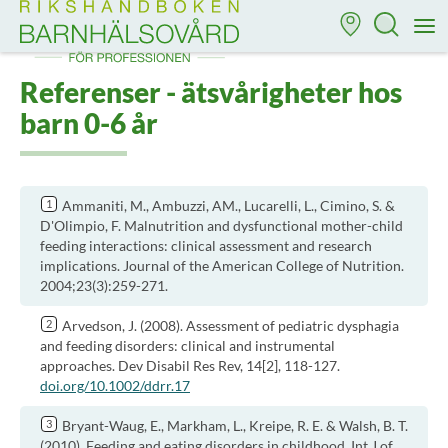
Till startsidan för Rikshandboken i barnhälsovård
M
Referenser - ätsvårigheter hos
barn 0-6 år
Ammaniti, M., Ambuzzi, AM., Lucarelli, L., Cimino, S. &
D'Olimpio, F. Malnutrition and dysfunctional mother-child
feeding interactions: clinical assessment and research
implications. Journal of the American College of Nutrition.
2004;23(3):259-271.
Arvedson, J. (2008). Assessment of pediatric dysphagia
and feeding disorders: clinical and instrumental
approaches. Dev Disabil Res Rev, 14[2], 118-127.
doi.org/10.1002/ddrr.17
Bryant-Waug, E., Markham, L., Kreipe, R. E. & Walsh, B. T.
(2010). Feeding and eating disorders in childhood. Int J of