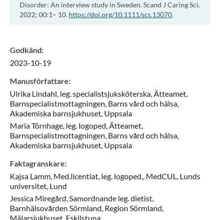
Disorder: An interview study in Sweden. Scand J Caring Sci.
2022; 00:1– 10.
https://doi.org/10.1111/scs.13070
.
Godkänd
:
2023-10-19
Manusförfattare
:
Ulrika
Lindahl,
leg. specialistsjuksköterska,
Ätteamet,
Barnspecialistmottagningen, Barns vård och hälsa,
Akademiska barnsjukhuset,
Uppsala
Maria
Törnhage,
leg. logoped,
Ätteamet,
Barnspecialistmottagningen, Barns vård och hälsa,
Akademiska barnsjukhuset,
Uppsala
Faktagranskare
:
Kajsa
Lamm,
Med.licentiat, leg. logoped.,
MedCUL, Lunds
universitet,
Lund
Jessica
Miregård,
Samordnande leg. dietist,
Barnhälsovården Sörmland,
Region Sörmland,
Mälarsjukhuset, Eskilstuna