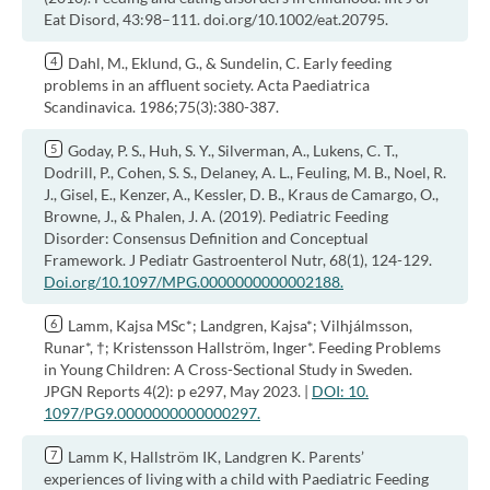
Eat Disord, 43:98–111. doi.org/10.1002/eat.20795.
Dahl, M., Eklund, G., & Sundelin, C. Early feeding
problems in an affluent society. Acta Paediatrica
Scandinavica. 1986;75(3):380-387.
Goday, P. S., Huh, S. Y., Silverman, A., Lukens, C. T.,
Dodrill, P., Cohen, S. S., Delaney, A. L., Feuling, M. B., Noel, R.
J., Gisel, E., Kenzer, A., Kessler, D. B., Kraus de Camargo, O.,
Browne, J., & Phalen, J. A. (2019). Pediatric Feeding
Disorder: Consensus Definition and Conceptual
Framework. J Pediatr Gastroenterol Nutr, 68(1), 124-129.
Doi.org/10.1097/MPG.0000000000002188.
Lamm, Kajsa MSc*; Landgren, Kajsa*; Vilhjálmsson,
Runar*, †; Kristensson Hallström, Inger*. Feeding Problems
in Young Children: A Cross-Sectional Study in Sweden.
JPGN Reports 4(2): p e297, May 2023. |
DOI: 10.
1097/PG9.0000000000000297.
Lamm K, Hallström IK, Landgren K. Parents’
experiences of living with a child with Paediatric Feeding