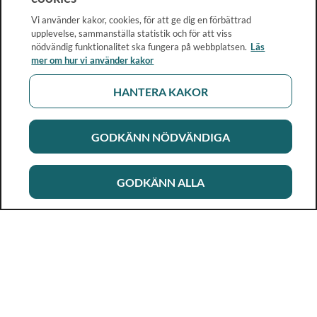
Vi använder kakor, cookies, för att ge dig en förbättrad
upplevelse, sammanställa statistik och för att viss
nödvändig funktionalitet ska fungera på webbplatsen.
Läs
mer om hur vi använder kakor
HANTERA KAKOR
GODKÄNN NÖDVÄNDIGA
GODKÄNN ALLA
Rikshandboken i barnhälsovård
Ett metod- och kunskapsstöd för dig som arbetar i
barnhälsovården. Allt innehåll är framtaget i samarbete