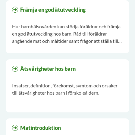
Främja en god ätutveckling
Hur barnhälsovården kan stödja föräldrar och främja
en god ätutveckling hos barn. Råd till föräldrar
angående mat och måltider samt frågor att ställa till
föräldrarna vid stödjande samtal.
Ätsvårigheter hos barn
Insatser, definition, förekomst, symtom och orsaker
till ätsvårigheter hos barn i förskoleåldern.
Matintroduktion