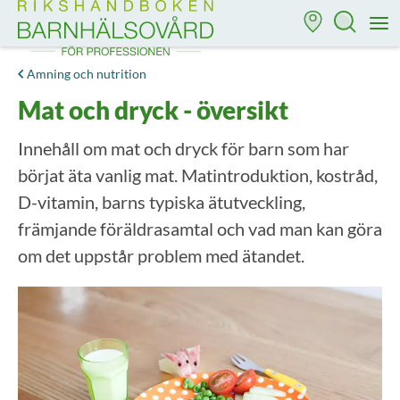
Till startsidan för Rikshandboken i barnhälsovård
M
Amning och nutrition
Mat och dryck - översikt
Innehåll om mat och dryck för barn som har
börjat äta vanlig mat. Matintroduktion, kostråd,
D-vitamin, barns typiska ätutveckling,
främjande föräldrasamtal och vad man kan göra
om det uppstår problem med ätandet.