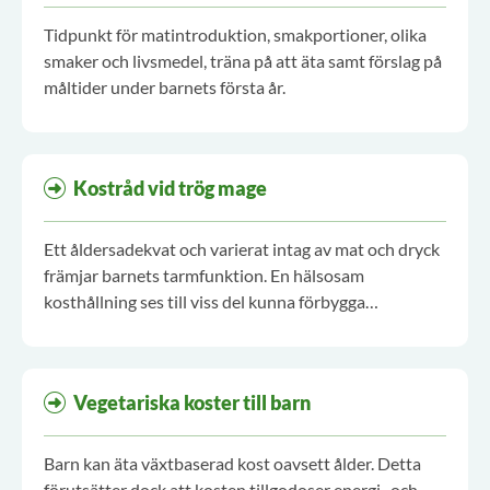
Tidpunkt för matintroduktion, smakportioner, olika
smaker och livsmedel, träna på att äta samt förslag på
måltider under barnets första år.
Kostråd vid trög mage
Ett åldersadekvat och varierat intag av mat och dryck
främjar barnets tarmfunktion. En hälsosam
kosthållning ses till viss del kunna förbygga
uppkomsten av en trög mage och bör ingå som ett
komplement till läkemedelsbehandling vid funktionell
förstoppning.
Vegetariska koster till barn
Barn kan äta växtbaserad kost oavsett ålder. Detta
förutsätter dock att kosten tillgodoser energi- och