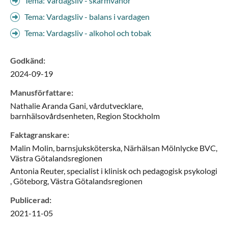
Tema: Vardagsliv - skärmvanor
Tema: Vardagsliv - balans i vardagen
Tema: Vardagsliv - alkohol och tobak
Godkänd
:
2024-09-19
Manusförfattare
:
Nathalie
Aranda Gani,
vårdutvecklare,
barnhälsovårdsenheten,
Region Stockholm
Faktagranskare
:
Malin
Molin,
barnsjuksköterska,
Närhälsan Mölnlycke BVC,
Västra Götalandsregionen
Antonia
Reuter,
specialist i klinisk och pedagogisk psykologi
,
Göteborg, Västra Götalandsregionen
Publicerad
:
2021-11-05