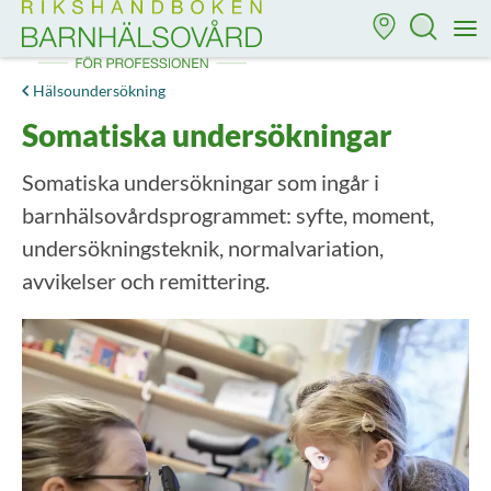
Till startsidan för Rikshandboken i barnhälsovård
M
Hälsoundersökning
Somatiska undersökningar
Somatiska undersökningar som ingår i
barnhälsovårdsprogrammet: syfte, moment,
undersökningsteknik, normalvariation,
avvikelser och remittering.