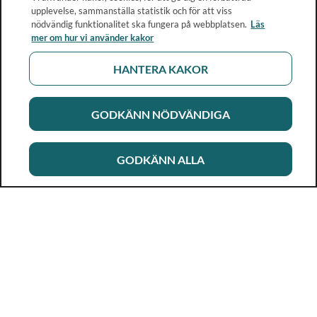
upplevelse, sammanställa statistik och för att viss
nödvändig funktionalitet ska fungera på webbplatsen.
Läs
mer om hur vi använder kakor
HANTERA KAKOR
GODKÄNN NÖDVÄNDIGA
GODKÄNN ALLA
Rikshandboken i barnhälsovård
Ett metod- och kunskapsstöd för dig som arbetar i
barnhälsovården. Allt innehåll är framtaget i samarbete
med professionen.