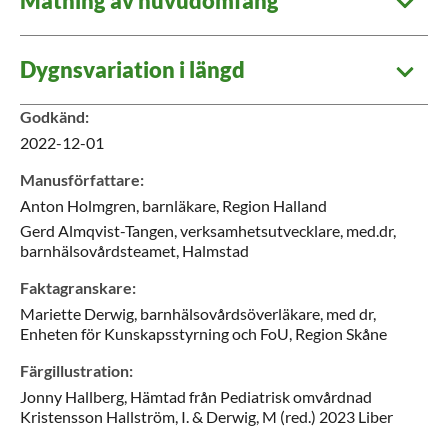
Mätning av huvudomfång
Dygnsvariation i längd
Godkänd
:
2022-12-01
Manusförfattare
:
Anton
Holmgren,
barnläkare, Region Halland
Gerd
Almqvist-Tangen,
verksamhetsutvecklare, med.dr,
barnhälsovårdsteamet,
Halmstad
Faktagranskare
:
Mariette
Derwig,
barnhälsovårdsöverläkare, med dr,
Enheten för Kunskapsstyrning och FoU,
Region Skåne
Färgillustration
:
Jonny
Hallberg, Hämtad från Pediatrisk omvårdnad
Kristensson Hallström, I. & Derwig, M (red.) 2023 Liber