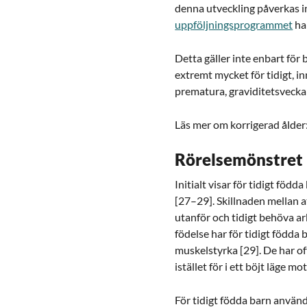
denna utveckling påverkas in
uppföljningsprogrammet
har
Detta gäller inte enbart för
extremt mycket för tidigt, i
prematura, graviditetsvecka
Läs mer om korrigerad ålder
Rörelsemönstret h
Initialt visar för tidigt fö
[27–29]. Skillnaden mellan at
utanför och tidigt behöva a
födelse har för tidigt födda 
muskelstyrka [29]. De har o
istället för i ett böjt läge 
För tidigt födda barn använ