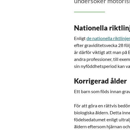
undersöker motorisk
Nationella riktlin
Enligt
de nationella riktlinje
efter graviditetsvecka 28 fö
är därför viktigt att man på 
andra professioner, till exe
sin nyföddhetsperiod kan vara
Korrigerad ålder
Ett barn som föds innan grav
För att göra en rättvis bed
biologiska åldern. Detta inn
födelsedatumet enligt ultralj
åldern eftersom hjärnan och