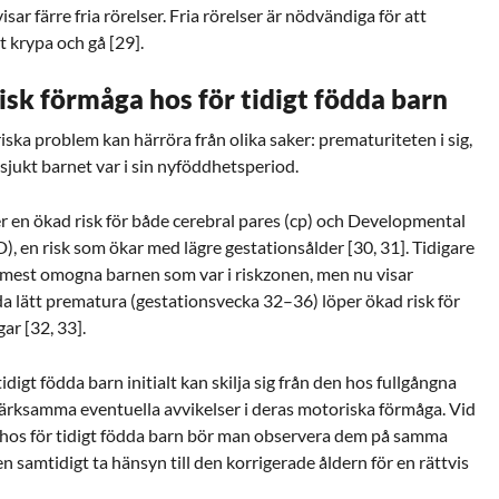
sar färre fria rörelser. Fria rörelser är nödvändiga för att
 krypa och gå [29].
sk förmåga hos för tidigt födda barn
iska problem kan härröra från olika saker: prematuriteten i sig,
jukt barnet var i sin nyföddhetsperiod.
er en ökad risk för både cerebral pares (cp) och Developmental
 en risk som ökar med lägre gestationsålder [30, 31]. Tidigare
e mest omogna barnen som var i riskzonen, men nu visar
da lätt prematura (gestationsvecka 32–36) löper ökad risk för
ar [32, 33].
igt födda barn initialt kan skilja sig från den hos fullgångna
pmärksamma eventuella avvikelser i deras motoriska förmåga. Vid
hos för tidigt födda barn bör man observera dem på samma
n samtidigt ta hänsyn till den korrigerade åldern för en rättvis