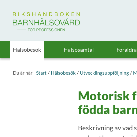
Till startsidan för Rikshandboken i barnhälsovård
Hälsobesök
Hälsosamtal
Föräldr
Du är här:
Start
Hälsobesök
Utvecklingsuppföljning
M
Motorisk f
födda bar
Beskrivning av vad so