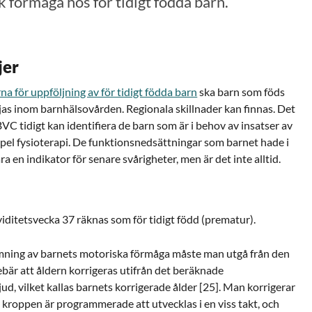
 förmåga hos för tidigt födda barn.
jer
rna för uppföljning av för tidigt födda barn
ska barn som föds
ljas inom barnhälsovården. Regionala skillnader kan finnas. Det
BVC tidigt kan identifiera de barn som är i behov av insatser av
mpel fysioterapi. De funktionsnedsättningar som barnet hade i
 en indikator för senare svårigheter, men är det inte alltid.
iditetsvecka 37 räknas som för tidigt född (prematur).
ömning av barnets motoriska förmåga måste man utgå från den
ebär att åldern korrigeras utifrån det beräknade
ud, vilket kallas barnets korrigerade ålder [25]. Man korrigerar
 kroppen är programmerade att utvecklas i en viss takt, och