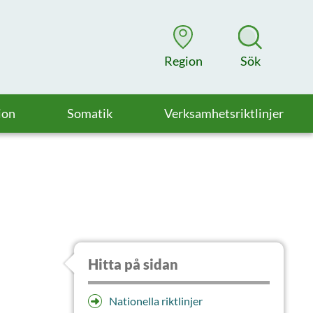
Region
Sök
ion
Somatik
Verksamhetsriktlinjer
Hitta på sidan
Nationella riktlinjer