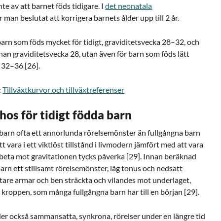
te av att barnet föds tidigare. I
det neonatala
 man beslutat att korrigera barnets ålder upp till 2 år.
 barn som föds mycket för tidigt, graviditetsvecka 28–32, och
nnan graviditetsvecka 28, utan även för barn som föds lätt
 32–36 [26].
:
Tillväxtkurvor och tillväxtreferenser
os för tidigt födda barn
dda barn ofta ett annorlunda rörelsemönster än fullgångna barn
t vara i ett viktlöst tillstånd i livmodern jämfört med att vara
rbeta mot gravitationen tycks påverka [29]. Innan beräknad
barn ett stillsamt rörelsemönster, låg tonus och nedsatt
ftare armar och ben sträckta och vilandes mot underlaget,
mot kroppen, som många fullgångna barn har till en början [29].
der också sammansatta, synkrona, rörelser under en längre tid