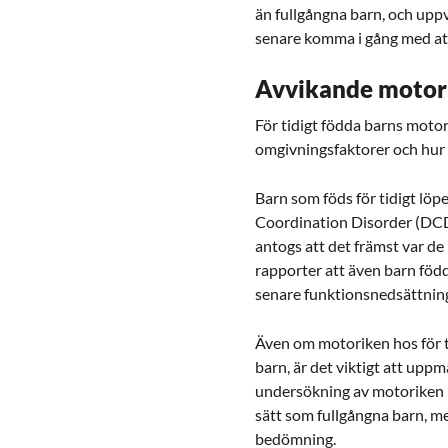
än fullgångna barn, och uppvi
senare komma i gång med att
Avvikande motori
För tidigt födda barns motor
omgivningsfaktorer och hur s
Barn som föds för tidigt löp
Coordination Disorder (DCD),
antogs att det främst var d
rapporter att även barn föd
senare funktionsnedsättning
Även om motoriken hos för tid
barn, är det viktigt att up
undersökning av motoriken 
sätt som fullgångna barn, me
bedömning.