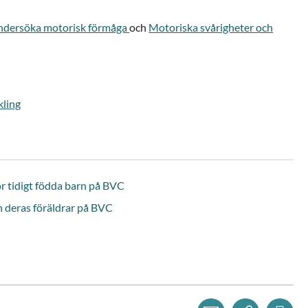
ndersöka motorisk förmåga
och
Motoriska svårigheter och
kling
 tidigt födda barn på BVC
h deras föräldrar på BVC
Dela via mejl
Kopiera l
Skr