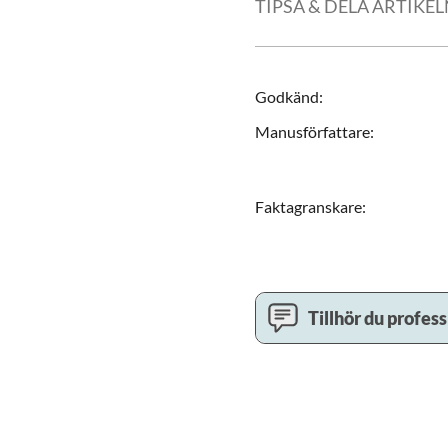
TIPSA & DELA ARTIKE
Godkänd
:
Manusförfattare
:
Faktagranskare
:
Tillhör du profes