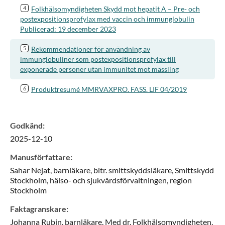
Folkhälsomyndigheten Skydd mot hepatit A – Pre- och
postexpositionsprofylax med vaccin och immunglobulin
Publicerad: 19 december 2023
Rekommendationer för användning av
immunglobuliner som postexpositionsprofylax till
exponerade personer utan immunitet mot mässling
Produktresumé MMRVAXPRO. FASS. LIF 04/2019
Godkänd
:
2025-12-10
Manusförfattare
:
Sahar
Nejat,
barnläkare, bitr. smittskyddsläkare,
Smittskydd
Stockholm, hälso- och sjukvårdsförvaltningen,
region
Stockholm
Faktagranskare
:
Johanna
Rubin,
barnläkare, Med dr,
Folkhälsomyndigheten,