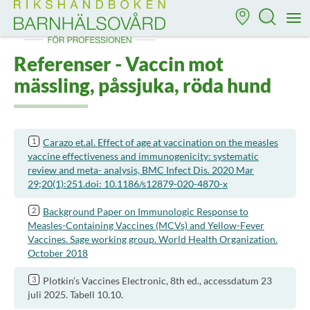
Till startsidan för Rikshandboken i barnhälsovård
M
Referenser - Vaccin mot
mässling, påssjuka, röda hund
Carazo et.al. Effect of age at vaccination on the measles
vaccine effectiveness and immunogenicity: systematic
review and meta- analysis, BMC Infect Dis. 2020 Mar
29;20(1):251.doi: 10.1186/s12879-020-4870-x
Background Paper on Immunologic Response to
Measles-Containing Vaccines (MCVs) and Yellow-Fever
Vaccines. Sage working group. World Health Organization.
October 2018
Plotkin’s Vaccines Electronic, 8th ed., accessdatum 23
juli 2025. Tabell 10.10.