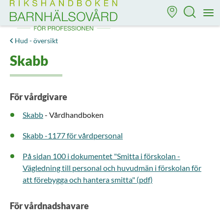
Till startsidan för Rikshandboken i barnhälsovård
M
Hud - översikt
Skabb
För vårdgivare
Skabb
- Vårdhandboken
Skabb -1177 för vårdpersonal
På sidan 100 i dokumentet "Smitta i förskolan -
Vägledning till personal och huvudmän i förskolan för
att förebygga och hantera smitta" (pdf)
För vårdnadshavare