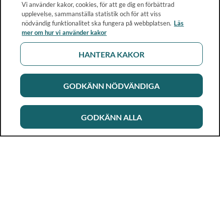
Vi använder kakor, cookies, för att ge dig en förbättrad
upplevelse, sammanställa statistik och för att viss
nödvändig funktionalitet ska fungera på webbplatsen.
Läs
mer om hur vi använder kakor
HANTERA KAKOR
GODKÄNN NÖDVÄNDIGA
GODKÄNN ALLA
Rikshandboken i barnhälsovård
Ett metod- och kunskapsstöd för dig som arbetar i
barnhälsovården. Allt innehåll är framtaget i samarbete