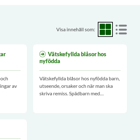
Visa innehåll som:
Visa som rutnät
Visa som
ar
Vätskefyllda blåsor hos
nyfödda
 och
Vätskefyllda blåsor hos nyfödda barn,
ingar av
utseende, orsaker och när man ska
skriva remiss. Spädbarn med
vätskefyllda blåsor ska snarast möjligt
bedömas av läkare.