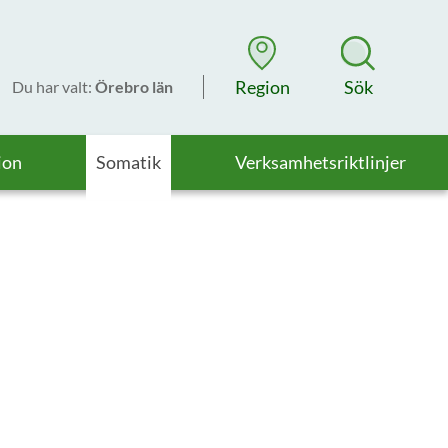
Region
Sök
Du har valt
:
Örebro län
ion
Somatik
Verksamhetsriktlinjer