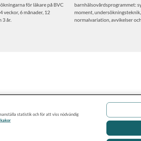
ökningarna för läkare på BVC
barnhälsovårdsprogrammet: sy
 4 veckor, 6 månader, 12
moment, undersökningsteknik,
 3 år.
normalvariation, avvikelser oc
remittering.
anställa statistik och för att viss nödvändig
 kakor