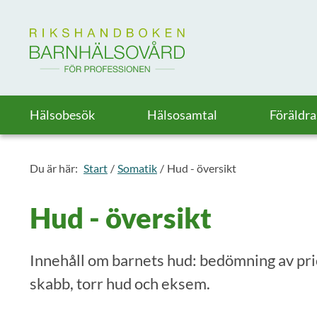
Till startsidan för Rikshandboken i barnhälsovård
Hälsobesök
Hälsosamtal
Föräldr
Du är här:
Start
Somatik
Hud - översikt
Hud - översikt
Innehåll om barnets hud: bedömning av pric
skabb, torr hud och eksem.