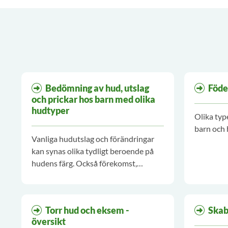
Bedömning av hud, utslag
Föde
och prickar hos barn med olika
hudtyper
Olika typ
barn och 
Vanliga hudutslag och förändringar
kan synas olika tydligt beroende på
hudens färg. Också förekomst,
utbredning och utseende kan vara
annorlunda. Man behöver därför ta
hänsyn till hudens färg vid
Torr hud och eksem -
Ska
bedömning.
översikt