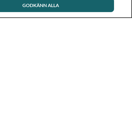
GODKÄNN ALLA
Aktuellt
Om Rikshandboken
Nyhetsbrev
Nytt och reviderat
Forskning, rapporter
Aktuell produktion
& projekt