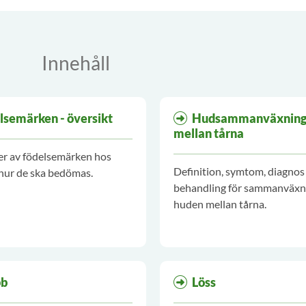
Innehåll
lsemärken - översikt
Hudsammanväxning
mellan tårna
er av födelsemärken hos
Definition, symtom, diagnos
hur de ska bedömas.
behandling för sammanväxn
huden mellan tårna.
bb
Löss