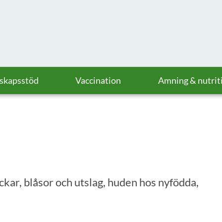
askapsstöd
Vaccination
Amning & nutrit
kar, blåsor och utslag, huden hos nyfödda,