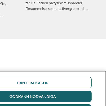
far illa. Tecken på fysisk misshandel,
fte,
försummelse, sexuella övergrepp och
barnmisshandel via sjukvårdsinsatser,
h
BMSI.
HANTERA KAKOR
GODKÄNN NÖDVÄNDIGA