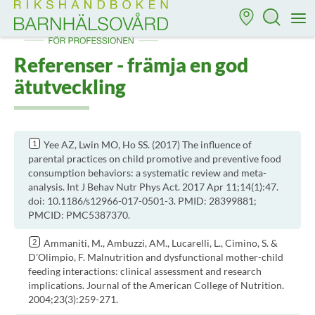
Till startsidan för Rikshandboken i barnhälsovård
M
Referenser - främja en god
ätutveckling
Yee AZ, Lwin MO, Ho SS. (2017) The influence of
parental practices on child promotive and preventive food
consumption behaviors: a systematic review and meta-
analysis. Int J Behav Nutr Phys Act. 2017 Apr 11;14(1):47.
doi: 10.1186/s12966-017-0501-3. PMID: 28399881;
PMCID: PMC5387370.
Ammaniti, M., Ambuzzi, AM., Lucarelli, L., Cimino, S. &
D'Olimpio, F. Malnutrition and dysfunctional mother-child
feeding interactions: clinical assessment and research
implications. Journal of the American College of Nutrition.
2004;23(3):259-271.