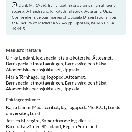
Dahl, M. (1986). Early feeding problems in an affluent
society. A Paediatric longitudinal study. Acta univ. Ups.,
Comprehensive Summaries of Uppsala Dissertations from
the Faculty of Medicine 67. 46 pp. Uppsala, ISBN 91-554-
1944-5
Manusförfattare
:
Ulrika
Lindahl,
leg. specialistsjuksköterska,
Ätteamet,
Barnspecialistmottagningen, Barns vård och hälsa,
Akademiska barnsjukhuset,
Uppsala
Maria
Törnhage,
leg. logoped,
Ätteamet,
Barnspecialistmottagningen, Barns vård och hälsa,
Akademiska barnsjukhuset,
Uppsala
Faktagranskare
:
Kajsa
Lamm,
Med.licentiat, leg. logoped.,
MedCUL, Lunds
universitet,
Lund
Jessica
Miregård,
Samordnande leg. dietist,
Barnhälsovården Sörmland,
Region Sörmland,