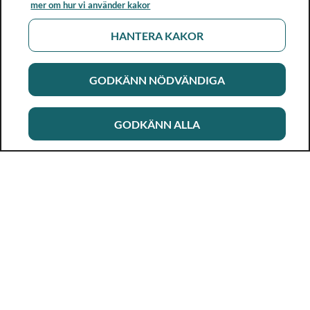
mer om hur vi använder kakor
HANTERA KAKOR
GODKÄNN NÖDVÄNDIGA
GODKÄNN ALLA
Rikshandboken i barnhälsovård
Ett metod- och kunskapsstöd för dig som arbetar i
barnhälsovården. Allt innehåll är framtaget i samarbete
med professionen.