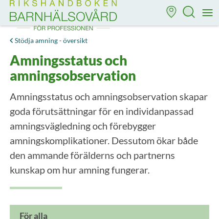
Till startsidan för Rikshandboken i barnhälsovård
M
Stödja amning - översikt
Amningsstatus och
amningsobservation
Amningsstatus och amningsobservation skapar
goda förutsättningar för en individanpassad
amningsvägledning och förebygger
amningskomplikationer. Dessutom ökar både
den ammande förälderns och partnerns
kunskap om hur amning fungerar.
För alla