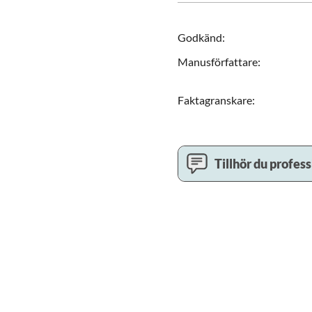
Godkänd
:
Manusförfattare
:
Faktagranskare
:
Tillhör du profes