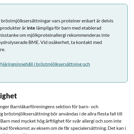
bröstmjölksersättningar vars proteiner enbart är delvis
 produkter är
inte
lämpliga för barn med etablerad
 misstanke om mjölkproteinallergi rekommenderas inte
 hydrolyserade BME. Vid osäkerhet, ta kontakt med
re.
n
Näringsinnehåll i bröstmjölksersättning och
lighet
anger Barnläkarföreningens sektion för barn- och
 bröstmjölksersättning bör användas i de allra flesta fall till
Barn med mycket hög ärftlighet för svår allergi och som inte
kad förekomst av eksem om de får specialersättning. Det kan i