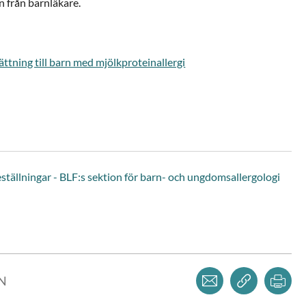
an från barnläkare.
ttning till barn med mjölkproteinallergi
ågeställningar - BLF:s sektion för barn- och ungdomsallergologi
Dela via mejl
Kopiera l
Skr
LN