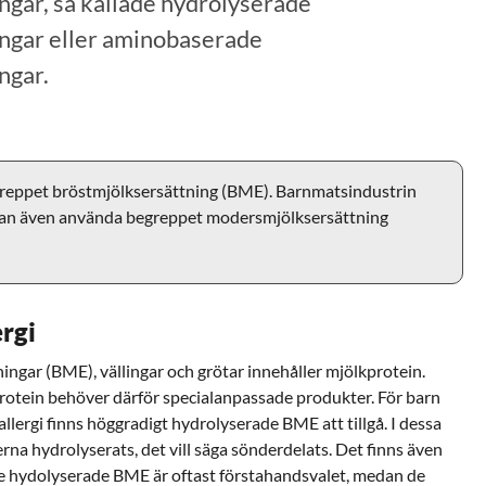
ngar, så kallade hydrolyserade
ngar eller aminobaserade
ngar.
greppet bröstmjölksersättning (BME). Barnmatsindustrin
kan även använda begreppet modersmjölksersättning
ergi
ingar (BME), vällingar och grötar innehåller mjölkprotein.
rotein behöver därför specialanpassade produkter. För barn
lergi finns höggradigt hydrolyserade BME att tillgå. I dessa
na hydrolyserats, det vill säga sönderdelats. Det finns även
hydolyserade BME är oftast förstahandsvalet, medan de