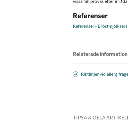
vissa fall prövas efter inråd
Referenser
Referenser - Bröstmjölksersä
Relaterade information
Riktlinjer vid allergifr
TIPSA & DELA ARTIKE