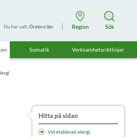
Region
Sök
Du har valt
:
Örebro län
ion
Somatik
Verksamhetsriktlinjer
lergi
Hitta på sidan
Vid etablerad allergi