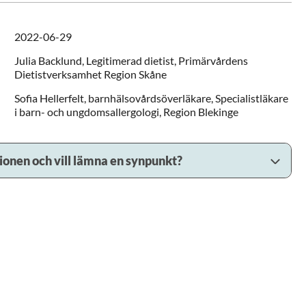
2022-06-29
Julia
Backlund,
Legitimerad dietist,
Primärvårdens
Dietistverksamhet Region Skåne
Sofia
Hellerfelt,
barnhälsovårdsöverläkare, Specialistläkare
i barn- och ungdomsallergologi,
Region Blekinge
sionen och vill lämna en synpunkt?