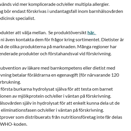
ds vid mer komplicerade och/eller multipla allergier.
g bör endast förskrivas i undantagsfall inom barnhälsovården
icinsk specialist.
produkter att välja mellan. Se produktöversikt
här.
kan ni även kontakta dem för frågor kring sortimentet. Dietister är
på de olika produkterna på marknaden. Många regioner har
enderade produkter och förstahandsval vid förskrivning.
subvention av läkare med barnkompetens eller dietist med
rivning betalar föräldrarna en egenavgift (för närvarande 120
örbrukning.
 första burkarna hydrolysat själva för att testa om barnet
tionen av mjölkprotein och/eller i väntan på förskrivning.
älsovården själv in hydrolysat för att enkelt kunna dela ut de
 eliminationsfasen och/eller i väntan på förskrivning.
prover som distribuerats från nutritionsföretag inte får delas
med WHO-koden.