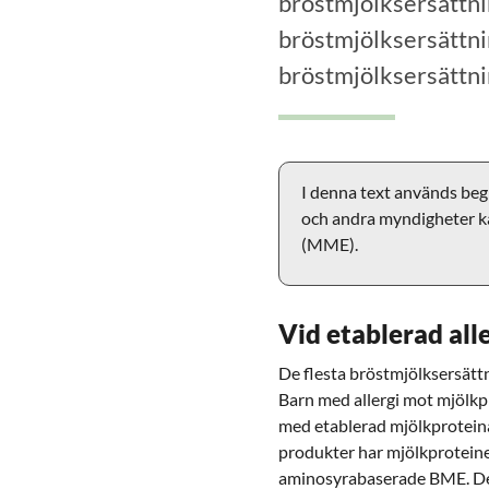
bröstmjölksersättni
bröstmjölksersättni
bröstmjölksersättni
I denna text används be
och andra myndigheter 
(MME).
Vid etablerad all
De flesta bröstmjölksersättn
Barn med allergi mot mjölkp
med etablerad mjölkproteinal
produkter har mjölkproteiner
aminosyrabaserade BME. De 