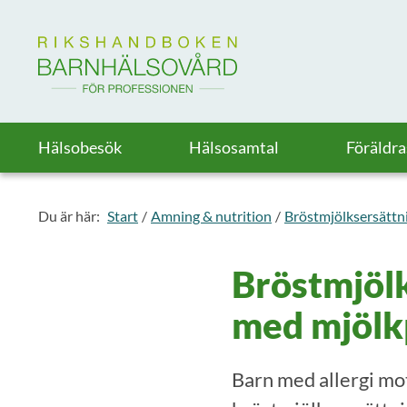
Till startsidan för Rikshandboken i barnhälsovård
Hälsobesök
Hälsosamtal
Föräldr
Du är här:
Start
Amning & nutrition
Bröstmjölksersättni
Bröstmjölk
med mjölkp
Barn med allergi mo