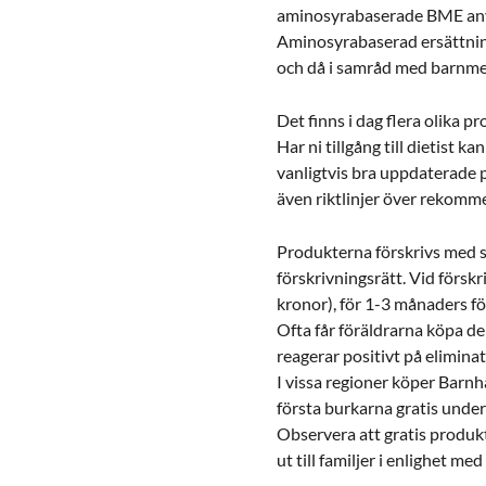
aminosyrabaserade BME använ
Aminosyrabaserad ersättnin
och då i samråd med barnmed
Det finns i dag flera olika 
Har ni tillgång till dietist 
vanligtvis bra uppdaterade 
även riktlinjer över rekomm
Produkterna förskrivs med 
förskrivningsrätt. Vid försk
kronor), för 1-3 månaders f
Ofta får föräldrarna köpa de
reagerar positivt på elimina
I vissa regioner köper Barnh
första burkarna gratis under
Observera att gratis produkt
ut till familjer i enlighet 