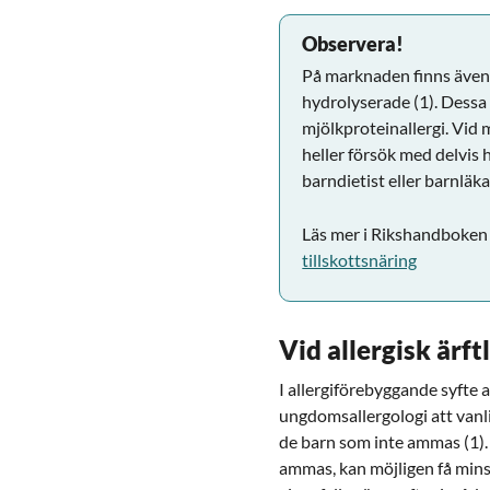
Observera!
På marknaden finns även 
hydrolyserade (1). Dessa
mjölkproteinallergi. Vid
heller försök med delvis
barndietist eller barnläka
Läs mer i Rikshandboke
tillskottsnäring
Vid allergisk ärft
I allergiförebyggande syfte 
ungdomsallergologi att vanlig
de barn som inte ammas (1). 
ammas, kan möjligen få mins