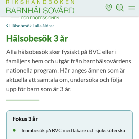
Till startsidan för Rikshandboken i barnhälsovård
M
Hälsobesök i alla åldrar
Hälsobesök 3 år
Alla hälsobesök sker fysiskt på BVC eller i
familjens hem och utgår från barnhälsovårdens
nationella program . Här anges ämnen som är
aktuella att samtala om, undersöka och följa
upp för barn som är 3 år.
Fokus 3 år
Teambesök på BVC med läkare och sjuksköterska